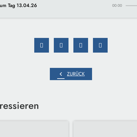
um Tag 13.04.26
00:00
chevron_left
ZURÜCK
ressieren