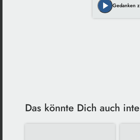
play_arrow
Gedanken z
Das könnte Dich auch inte