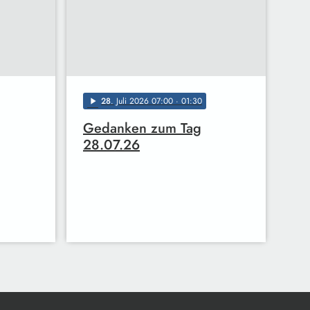
28
. Juli 2026 07:00
· 01:30
play_arrow
Gedanken zum Tag
28.07.26