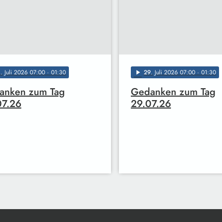
0
. Juli 2026 07:00
· 01:30
29
. Juli 2026 07:00
· 01:30
play_arrow
anken zum Tag
Gedanken zum Tag
07.26
29.07.26