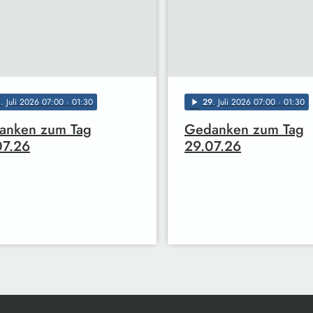
0
. Juli 2026 07:00
· 01:30
29
. Juli 2026 07:00
· 01:30
play_arrow
anken zum Tag
Gedanken zum Tag
07.26
29.07.26