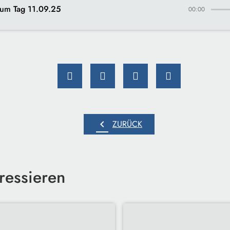
um Tag 11.09.25
00:00
chevron_left
ZURÜCK
ressieren