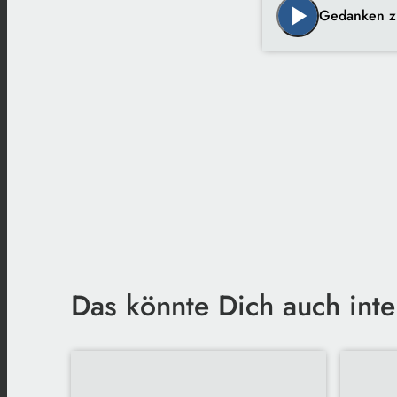
play_arrow
Gedanken z
Das könnte Dich auch inte