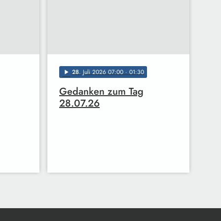
28
. Juli 2026 07:00
· 01:30
play_arrow
Gedanken zum Tag
28.07.26