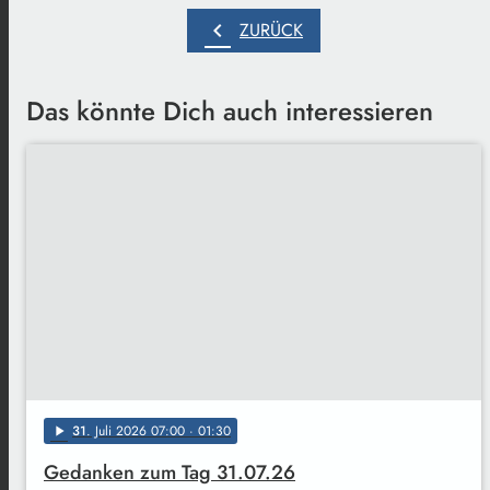
chevron_left
ZURÜCK
Das könnte Dich auch interessieren
31
. Juli 2026 07:00
· 01:30
play_arrow
Gedanken zum Tag 31.07.26