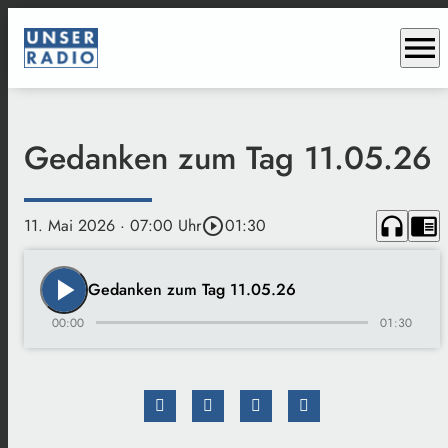
menu
Gedanken zum Tag 11.05.26
headphones
chrome_reader_mode
11. Mai 2026
· 07:00 Uhr
play_circle_outline
01:30
play_arrow
Gedanken zum Tag 11.05.26
00:00
01:30