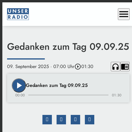
menu
Gedanken zum Tag 09.09.25
headphones
chrome_reader_mode
09. September 2025
· 07:00 Uhr
play_circle_outline
01:30
play_arrow
Gedanken zum Tag 09.09.25
00:00
01:30