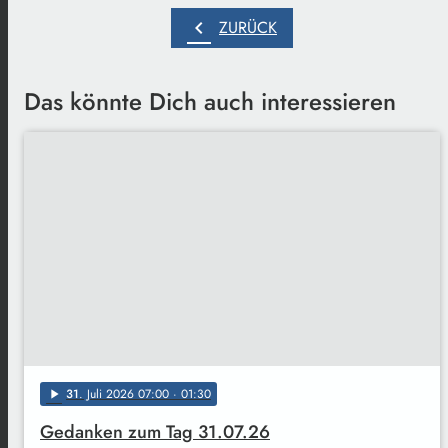
chevron_left
ZURÜCK
Das könnte Dich auch interessieren
31
. Juli 2026 07:00
· 01:30
play_arrow
Gedanken zum Tag 31.07.26