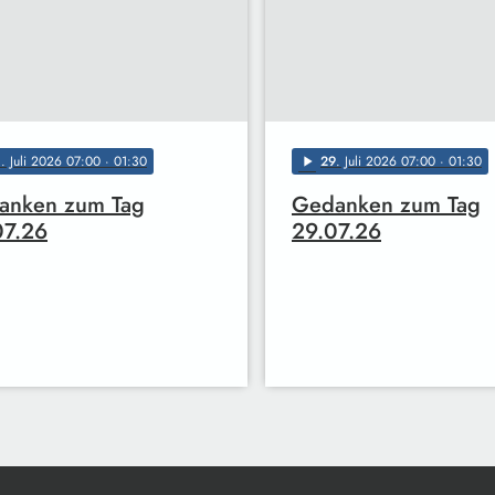
0
. Juli 2026 07:00
· 01:30
29
. Juli 2026 07:00
· 01:30
play_arrow
anken zum Tag
Gedanken zum Tag
07.26
29.07.26