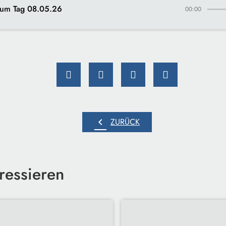
um Tag 08.05.26
00:00
chevron_left
ZURÜCK
ressieren