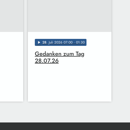
28
. Juli 2026 07:00
· 01:30
play_arrow
Gedanken zum Tag
28.07.26