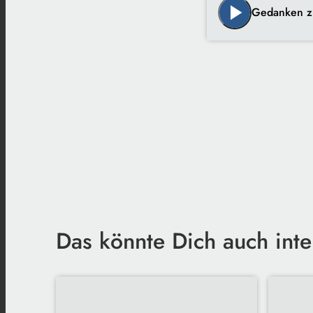
play_arrow
Gedanken z
Das könnte Dich auch inte