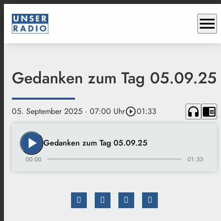
menu
Gedanken zum Tag 05.09.25
headphones
chrome_reader_mode
05. September 2025
· 07:00 Uhr
play_circle_outline
01:33
play_arrow
Gedanken zum Tag 05.09.25
00:00
01:33