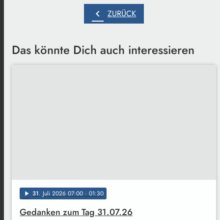
chevron_left
ZURÜCK
Das könnte Dich auch interessieren
31
. Juli 2026 07:00
· 01:30
play_arrow
Gedanken zum Tag 31.07.26