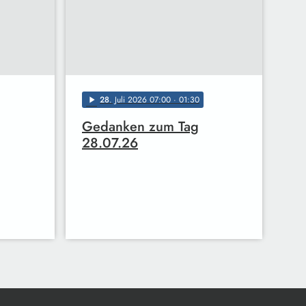
28
. Juli 2026 07:00
· 01:30
play_arrow
Gedanken zum Tag
28.07.26