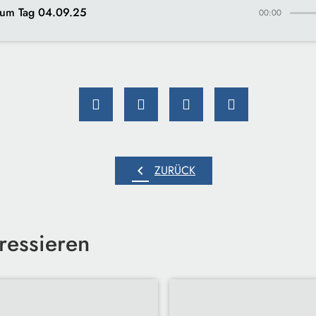
um Tag 04.09.25
00:00
chevron_left
ZURÜCK
ressieren