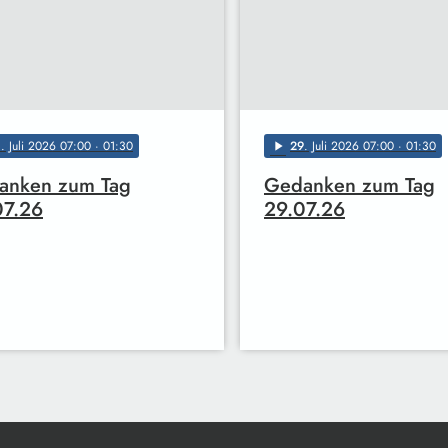
0
. Juli 2026 07:00
· 01:30
29
. Juli 2026 07:00
· 01:30
play_arrow
anken zum Tag
Gedanken zum Tag
07.26
29.07.26