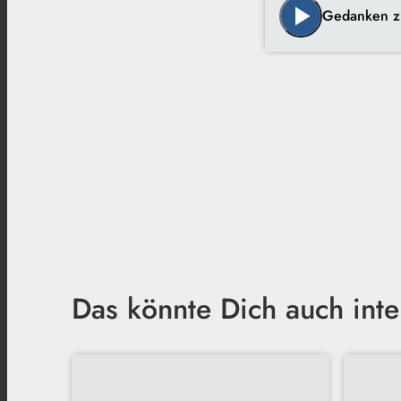
play_arrow
Gedanken z
Das könnte Dich auch inte