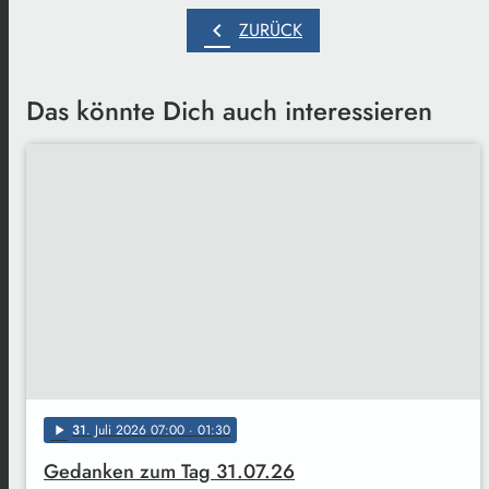
chevron_left
ZURÜCK
Das könnte Dich auch interessieren
31
. Juli 2026 07:00
· 01:30
play_arrow
Gedanken zum Tag 31.07.26