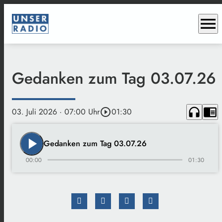
menu
Gedanken zum Tag 03.07.26
headphones
chrome_reader_mode
03. Juli 2026
· 07:00 Uhr
play_circle_outline
01:30
play_arrow
Gedanken zum Tag 03.07.26
00:00
01:30