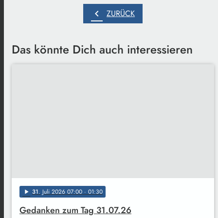
chevron_left
ZURÜCK
Das könnte Dich auch interessieren
31
. Juli 2026 07:00
· 01:30
play_arrow
Gedanken zum Tag 31.07.26