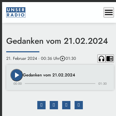
menu
Gedanken vom 21.02.2024
headphones
chrome_reader_mode
21. Februar 2024
· 00:36 Uhr
play_circle_outline
01:30
play_arrow
Gedanken vom 21.02.2024
00:00
01:30