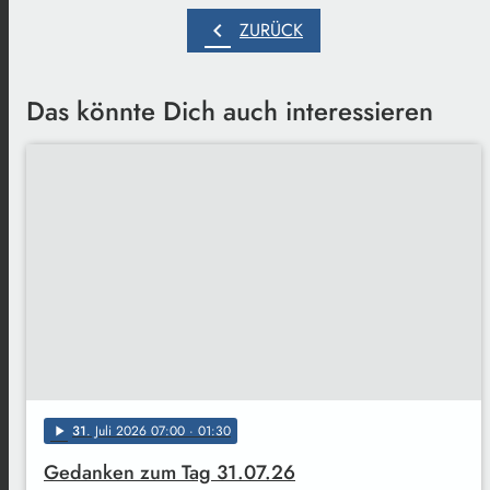
chevron_left
ZURÜCK
Das könnte Dich auch interessieren
31
. Juli 2026 07:00
· 01:30
play_arrow
Gedanken zum Tag 31.07.26