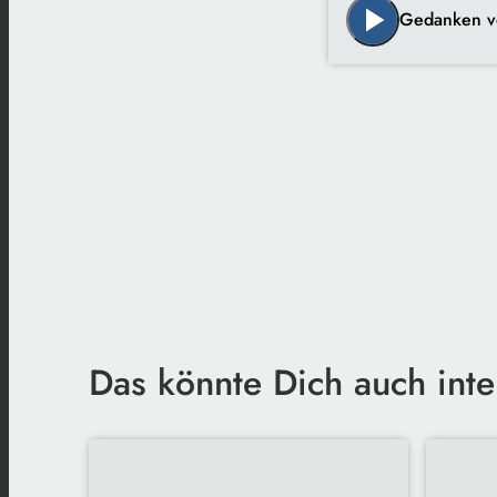
play_arrow
Gedanken v
Das könnte Dich auch inte