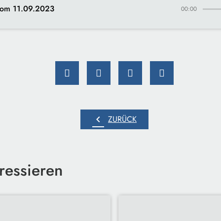
om 11.09.2023
00:00
chevron_left
ZURÜCK
ressieren