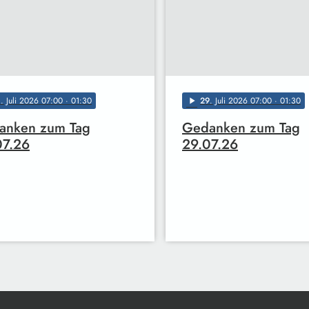
0
. Juli 2026 07:00
· 01:30
29
. Juli 2026 07:00
· 01:30
play_arrow
anken zum Tag
Gedanken zum Tag
07.26
29.07.26