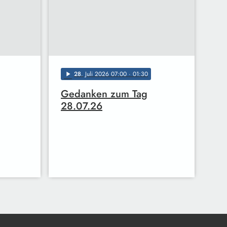
28
. Juli 2026 07:00
· 01:30
play_arrow
Gedanken zum Tag
28.07.26