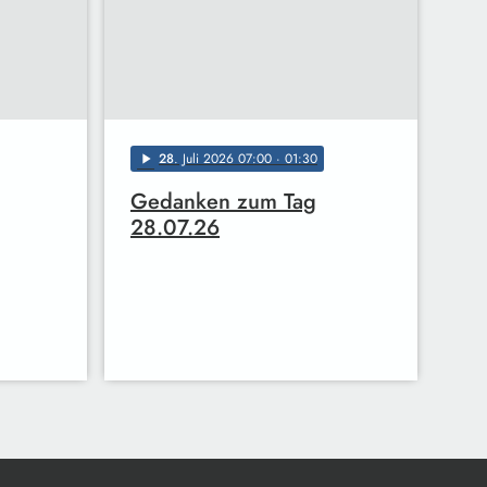
28
. Juli 2026 07:00
· 01:30
play_arrow
Gedanken zum Tag
28.07.26