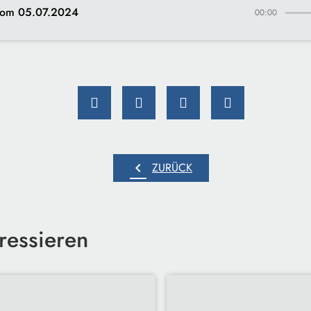
om 05.07.2024
00:00
chevron_left
ZURÜCK
ressieren