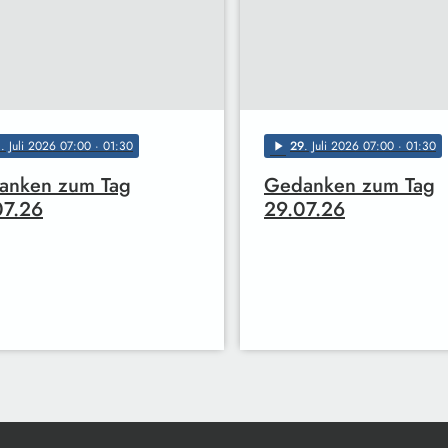
0
. Juli 2026 07:00
· 01:30
29
. Juli 2026 07:00
· 01:30
play_arrow
anken zum Tag
Gedanken zum Tag
07.26
29.07.26