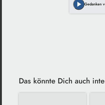
play_arrow
Gedanken v
Das könnte Dich auch inte