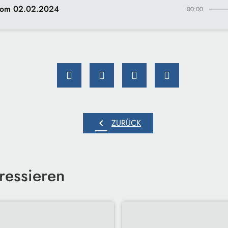
vom 02.02.2024
00:00
chevron_left
ZURÜCK
ressieren