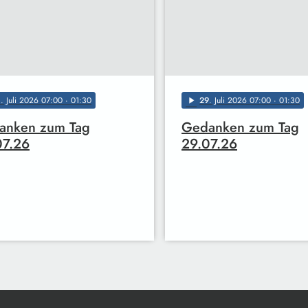
0
. Juli 2026 07:00
· 01:30
29
. Juli 2026 07:00
· 01:30
play_arrow
anken zum Tag
Gedanken zum Tag
07.26
29.07.26