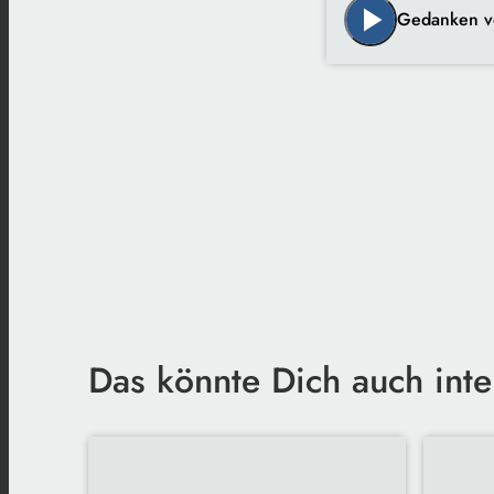
play_arrow
Gedanken 
Das könnte Dich auch inte