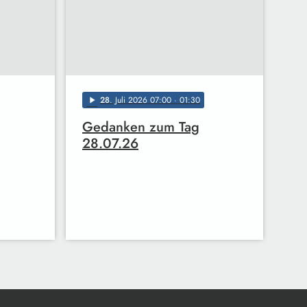
28
. Juli 2026 07:00
· 01:30
play_arrow
Gedanken zum Tag
28.07.26