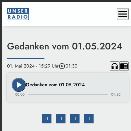
menu
Gedanken vom 01.05.2024
headphones
chrome_reader_mode
01. Mai 2024
· 15:29 Uhr
play_circle_outline
01:30
play_arrow
Gedanken vom 01.05.2024
00:00
01:30