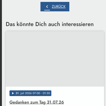
chevron_left
ZURÜCK
Das könnte Dich auch interessieren
31
. Juli 2026 07:00
· 01:30
play_arrow
Gedanken zum Tag 31.07.26