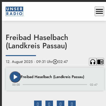
menu
Freibad Haselbach
(Landkreis Passau)
headphones
chrome_reader_mode
12. August 2025
· 09:31 Uhr
play_circle_outline
02:47
play_arrow
Freibad Haselbach (Landkreis Passau)
00:00
02:47