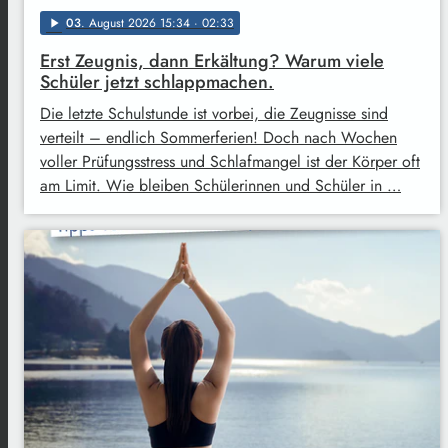
03
. August 2026 15:34
· 02:33
play_arrow
Erst Zeugnis, dann Erkältung? Warum viele
Schüler jetzt schlappmachen.
Die letzte Schulstunde ist vorbei, die Zeugnisse sind
verteilt – endlich Sommerferien! Doch nach Wochen
voller Prüfungsstress und Schlafmangel ist der Körper oft
am Limit. Wie bleiben Schülerinnen und Schüler in …