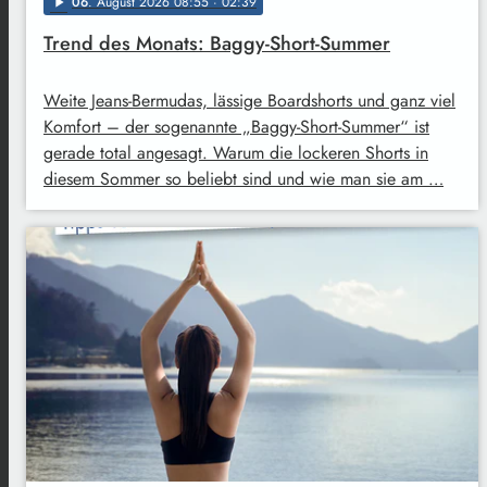
06
. August 2026 08:55
· 02:39
play_arrow
Trend des Monats: Baggy-Short-Summer
Weite Jeans-Bermudas, lässige Boardshorts und ganz viel
Komfort – der sogenannte „Baggy-Short-Summer“ ist
gerade total angesagt. Warum die lockeren Shorts in
diesem Sommer so beliebt sind und wie man sie am …