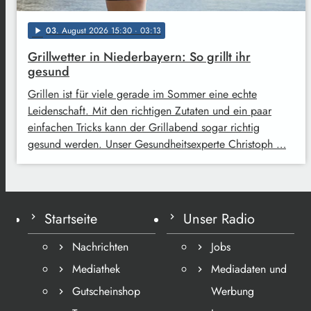
03
. August 2026 15:30
· 03:13
play_arrow
Grillwetter in Niederbayern: So grillt ihr
gesund
Grillen ist für viele gerade im Sommer eine echte
Leidenschaft. Mit den richtigen Zutaten und ein paar
einfachen Tricks kann der Grillabend sogar richtig
gesund werden. Unser Gesundheitsexperte Christoph …
Startseite
Unser Radio
Nachrichten
Jobs
Mediathek
Mediadaten und
Gutscheinshop
Werbung