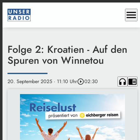
menu
Folge 2: Kroatien - Auf den
Spuren von Winnetou
headphones
chrome_reader_mode
20. September 2025
· 11:10 Uhr
play_circle_outline
02:30