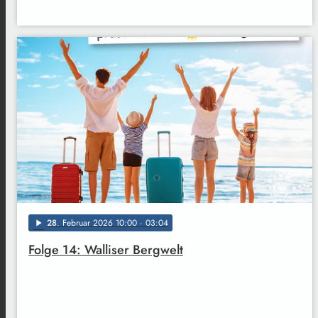
28
. Februar 2026 10:00
· 03:04
play_arrow
Folge 14: Walliser Bergwelt