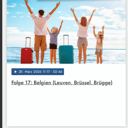
21
. März 2026 11:17
· 02:46
play_arrow
Folge 17: Belgien (Leuven, Brüssel, Brügge)