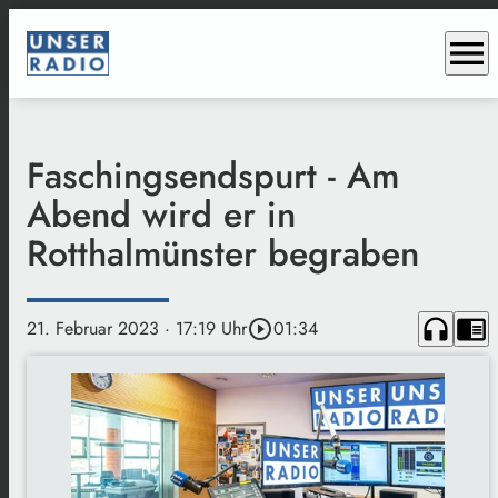
menu
Faschingsendspurt - Am
Abend wird er in
Rotthalmünster begraben
headphones
chrome_reader_mode
21. Februar 2023
· 17:19 Uhr
play_circle_outline
01:34