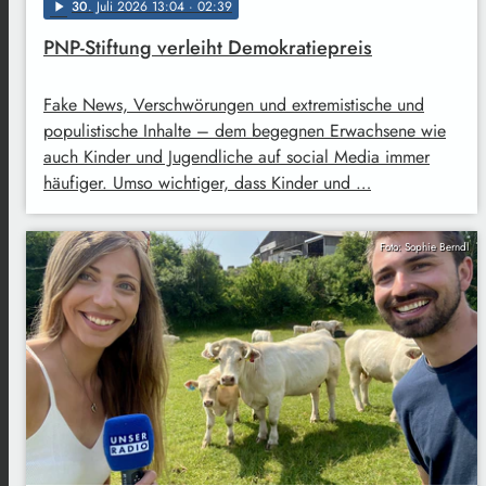
30
. Juli 2026 13:04
· 02:39
play_arrow
PNP-Stiftung verleiht Demokratiepreis
Fake News, Verschwörungen und extremistische und
populistische Inhalte – dem begegnen Erwachsene wie
auch Kinder und Jugendliche auf social Media immer
häufiger. Umso wichtiger, dass Kinder und …
Foto: Sophie Berndl