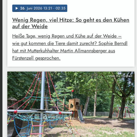
26
. Juni 2026 13:21
· 02:35
play_arrow
Wenig Regen, viel Hitze: So geht es den Kühen
auf der Weide
Heiße Tage, wenig Regen und Kühe auf der Weide –
wie gut kommen die Tiere damit zurecht? Sophie Berndl
hat mit Mutterkuhhalter Martin Allmannsberger aus
Fürstenzell gesprochen.
Foto: Pia Klinkhart