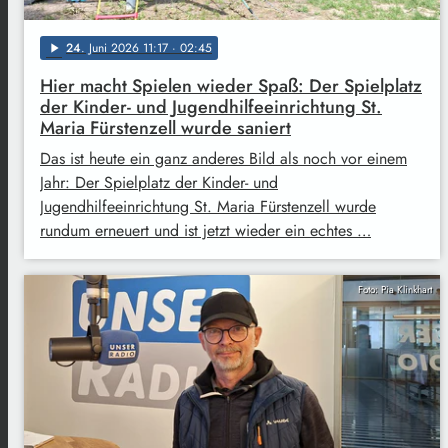
24
. Juni 2026 11:17
· 02:45
play_arrow
Hier macht Spielen wieder Spaß: Der Spielplatz
der Kinder- und Jugendhilfeeinrichtung St.
Maria Fürstenzell wurde saniert
Das ist heute ein ganz anderes Bild als noch vor einem
Jahr: Der Spielplatz der Kinder- und
Jugendhilfeeinrichtung St. Maria Fürstenzell wurde
rundum erneuert und ist jetzt wieder ein echtes …
Foto: Pia Klinkhart