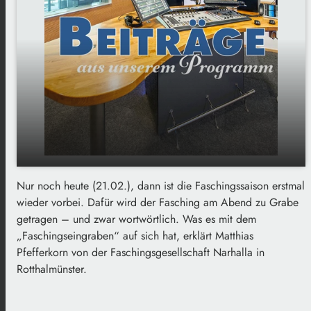
Nur noch heute (21.02.), dann ist die Faschingssaison erstmal
Faschingsendspurt - Am Abend wird er in
play_arrow
wieder vorbei. Dafür wird der Fasching am Abend zu Grabe
Rotthalmünster begraben
getragen – und zwar wortwörtlich. Was es mit dem
00:00
01:34
„Faschingseingraben“ auf sich hat, erklärt Matthias
Pfefferkorn von der Faschingsgesellschaft Narhalla in
Rotthalmünster.