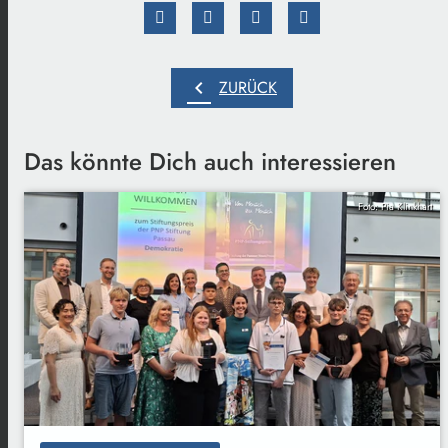
chevron_left
ZURÜCK
Das könnte Dich auch interessieren
Foto: Pia Klinkhart