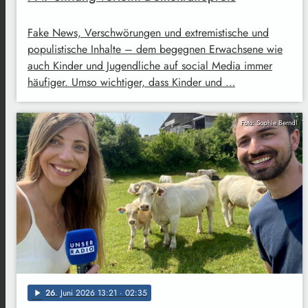
Fake News, Verschwörungen und extremistische und
populistische Inhalte – dem begegnen Erwachsene wie
auch Kinder und Jugendliche auf social Media immer
häufiger. Umso wichtiger, dass Kinder und …
Foto: Sophie Berndl
26
. Juni 2026 13:21
· 02:35
play_arrow