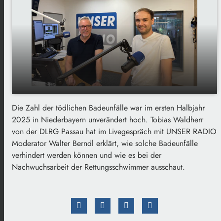
Die Zahl der tödlichen Badeunfälle war im ersten Halbjahr
DLRG Passau zieht Halbjahresbilanz: So
play_arrow
2025 in Niederbayern unverändert hoch. Tobias Waldherr
können Badeunfälle verhindert werden
von der DLRG Passau hat im Livegespräch mit UNSER RADIO
00:00
03:06
Moderator Walter Berndl erklärt, wie solche Badeunfälle
verhindert werden können und wie es bei der
Nachwuchsarbeit der Rettungsschwimmer ausschaut.