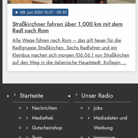
05
. Juni 2026 12:27
· 09:30
play_arrow
Straßkirchner fahren über 1.000 km mit dem
Radl nach Rom
Alle Wege führen nach Rom – das gilt heuer für die
Radlgruppe Straßkirchen. Sechs Radfahrer und ein
Kleinbus machen sich morgen (06.06.) von Straßkirchen
auf den Weg in die italienische Hauptstadt. Kollegin …
Startseite
Unser Radio
Nachrichten
Jobs
Mediathek
Mediadaten und
Gutscheinshop
Werbung
Team
Impressum