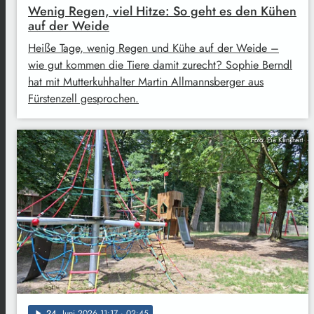
Wenig Regen, viel Hitze: So geht es den Kühen
auf der Weide
Heiße Tage, wenig Regen und Kühe auf der Weide –
wie gut kommen die Tiere damit zurecht? Sophie Berndl
hat mit Mutterkuhhalter Martin Allmannsberger aus
Fürstenzell gesprochen.
Foto: Pia Klinkhart
24
. Juni 2026 11:17
· 02:45
play_arrow