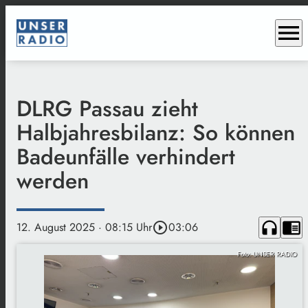
menu
DLRG Passau zieht
Halbjahresbilanz: So können
Badeunfälle verhindert
werden
headphones
chrome_reader_mode
12. August 2025
· 08:15 Uhr
play_circle_outline
03:06
Foto: UNSER RADIO