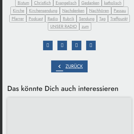
Bistum
Christlich
Evangelisch
Gedanken
katholisch
Kirche
Kirchensendung
Nachdenken
Nachhören
Passau
Pfarrer
Podcast
Radio
Rubrik
Sendung
Tag
Treffpunkt
UNSER RADIO
zum
chevron_left
ZURÜCK
Das könnte Dich auch interessieren