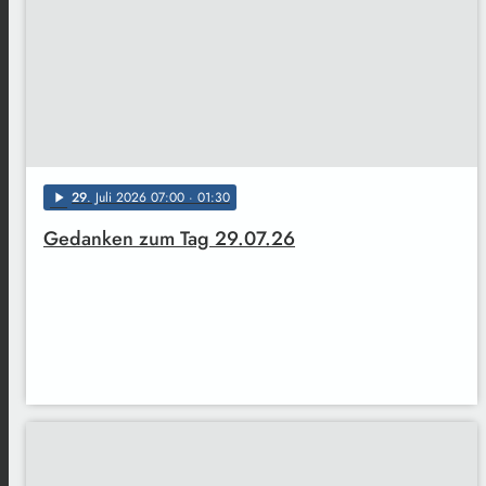
29
. Juli 2026 07:00
· 01:30
play_arrow
Gedanken zum Tag 29.07.26