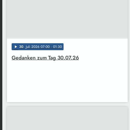
30
. Juli 2026 07:00
· 01:30
play_arrow
Gedanken zum Tag 30.07.26