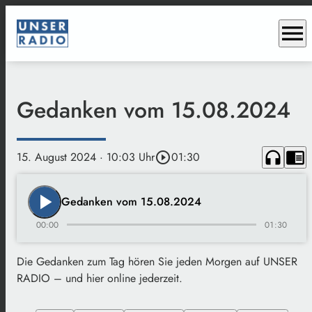
menu
Gedanken vom 15.08.2024
headphones
chrome_reader_mode
15. August 2024
· 10:03 Uhr
play_circle_outline
01:30
play_arrow
Gedanken vom 15.08.2024
00:00
01:30
Die Gedanken zum Tag hören Sie jeden Morgen auf UNSER
RADIO – und hier online jederzeit.