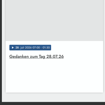
28
. Juli 2026 07:00
· 01:30
play_arrow
Gedanken zum Tag 28.07.26