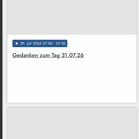
31
. Juli 2026 07:00
· 01:30
play_arrow
Gedanken zum Tag 31.07.26