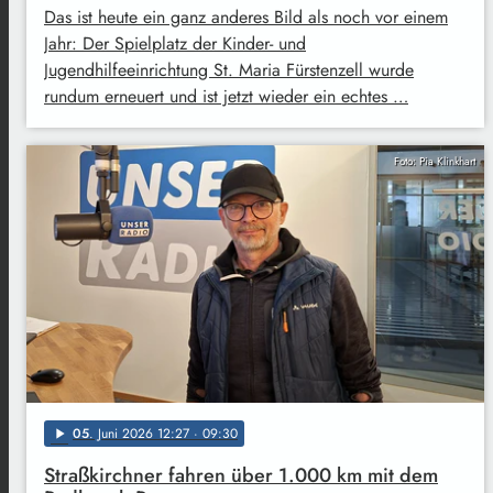
Das ist heute ein ganz anderes Bild als noch vor einem
Jahr: Der Spielplatz der Kinder- und
Jugendhilfeeinrichtung St. Maria Fürstenzell wurde
rundum erneuert und ist jetzt wieder ein echtes …
Foto: Pia Klinkhart
05
. Juni 2026 12:27
· 09:30
play_arrow
Straßkirchner fahren über 1.000 km mit dem