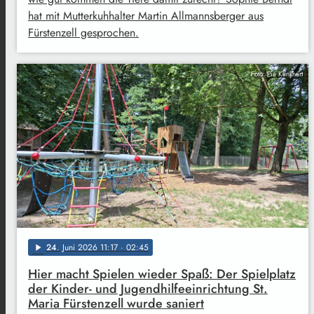
hat mit Mutterkuhhalter Martin Allmannsberger aus
Fürstenzell gesprochen.
Foto: Pia Klinkhart
24
. Juni 2026 11:17
· 02:45
play_arrow
Hier macht Spielen wieder Spaß: Der Spielplatz
der Kinder- und Jugendhilfeeinrichtung St.
Maria Fürstenzell wurde saniert