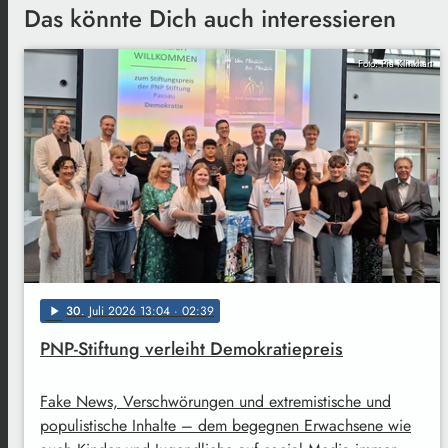
Das könnte Dich auch interessieren
Foto: Pia Klinkhart
30
. Juli 2026 13:04
· 02:39
play_arrow
PNP-Stiftung verleiht Demokratiepreis
Fake News, Verschwörungen und extremistische und
populistische Inhalte – dem begegnen Erwachsene wie