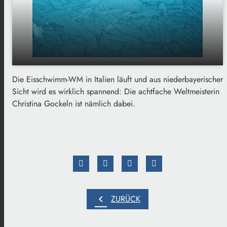
Die Eisschwimm-WM in Italien läuft und aus niederbayerischer
Die Eisschwimm-WM in Italien - eine
play_arrow
Sicht wird es wirklich spannend: Die achtfache Weltmeisterin
Niederbayerin ist dabei
Christina Gockeln ist nämlich dabei.
00:00
01:30
chevron_left
ZURÜCK