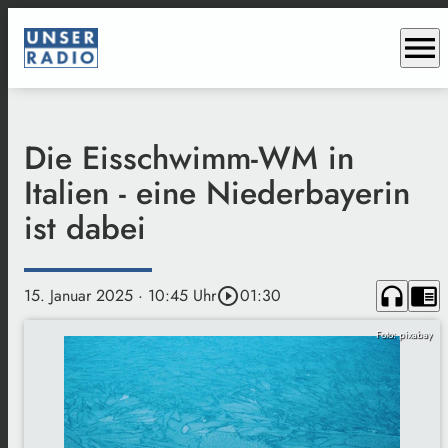
menu
Die Eisschwimm-WM in
Italien - eine Niederbayerin
ist dabei
headphones
chrome_reader_mode
15. Januar 2025
· 10:45 Uhr
play_circle_outline
01:30
Foto: pixabay