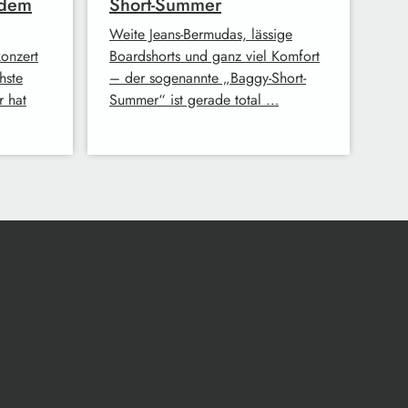
 dem
Short-Summer
Weite Jeans-Bermudas, lässige
konzert
Boardshorts und ganz viel Komfort
hste
– der sogenannte „Baggy-Short-
r hat
Summer“ ist gerade total …