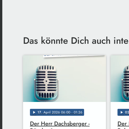
Das könnte Dich auch inte
17
. April 2026 06:00
· 01:26
0
play_arrow
play_arrow
Der Herr Dachsberger -
Der 