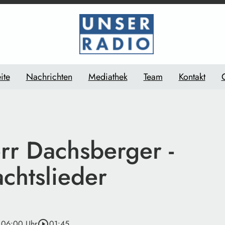
ite
Nachrichten
Mediathek
Team
Kontakt
rr Dachsberger -
chtslieder
 06:00 Uhr
play_circle_outline
01:45