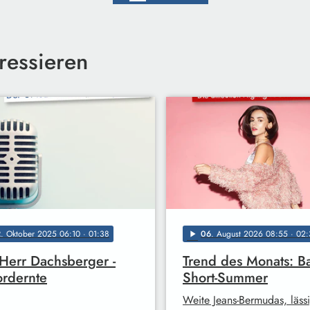
ressieren
2
. Oktober 2025 06:10
· 01:38
06
. August 2026 08:55
· 02:
play_arrow
Herr Dachsberger -
Trend des Monats: B
rdernte
Short-Summer
Weite Jeans-Bermudas, läss