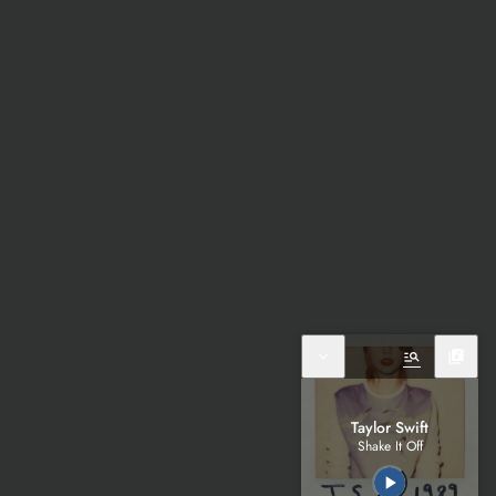
expand_more
manage_search
library_music
Taylor Swift
Shake It Off
play_arrow