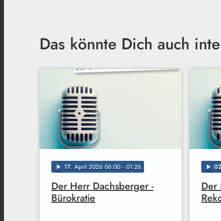
Das könnte Dich auch inte
17
. April 2026 06:00
· 01:26
0
play_arrow
play_arrow
Der Herr Dachsberger -
Der 
Bürokratie
Reko