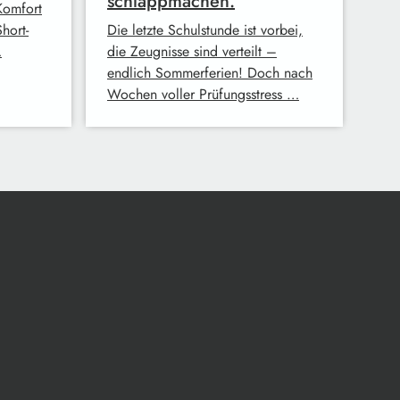
schlappmachen.
Komfort
hort-
Die letzte Schulstunde ist vorbei,
…
die Zeugnisse sind verteilt –
endlich Sommerferien! Doch nach
Wochen voller Prüfungsstress …