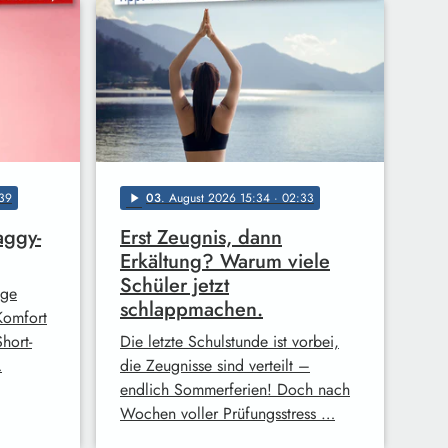
39
03
. August 2026 15:34
· 02:33
play_arrow
aggy-
Erst Zeugnis, dann
Erkältung? Warum viele
Schüler jetzt
ige
schlappmachen.
Komfort
hort-
Die letzte Schulstunde ist vorbei,
…
die Zeugnisse sind verteilt –
endlich Sommerferien! Doch nach
Wochen voller Prüfungsstress …