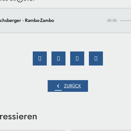
achsberger - Rambo-Zambo
00:00
chevron_left
ZURÜCK
ressieren