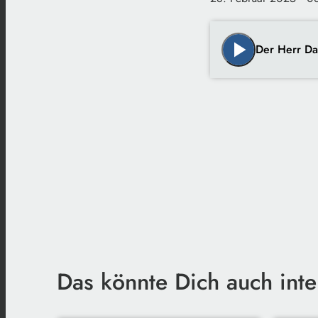
play_arrow
Der Herr D
Das könnte Dich auch inte