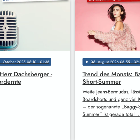
2
. Oktober 2025 06:10
· 01:38
06
. August 2026 08:55
· 02:
play_arrow
Herr Dachsberger -
Trend des Monats: B
rdernte
Short-Summer
Weite Jeans-Bermudas, läss
Boardshorts und ganz viel 
– der sogenannte „Baggy-S
Summer“ ist gerade total 