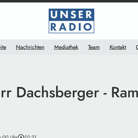
ite
Nachrichten
Mediathek
Team
Kontakt
rr Dachsberger - Ram
6:00 Uhr
play_circle_outline
01:21