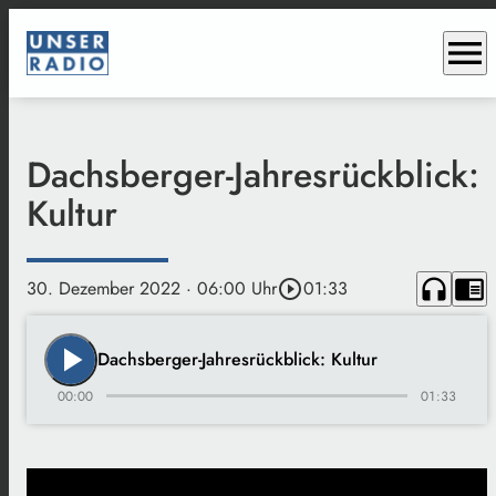
menu
Dachsberger-Jahresrückblick:
Kultur
headphones
chrome_reader_mode
30. Dezember 2022
· 06:00 Uhr
play_circle_outline
01:33
play_arrow
Dachsberger-Jahresrückblick: Kultur
00:00
01:33