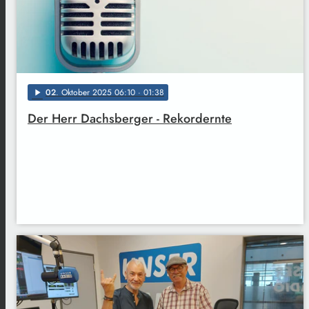
02
. Oktober 2025 06:10
· 01:38
play_arrow
Der Herr Dachsberger - Rekordernte