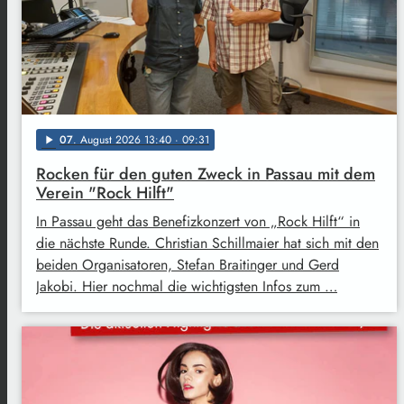
07
. August 2026 13:40
· 09:31
play_arrow
Rocken für den guten Zweck in Passau mit dem
Verein "Rock Hilft"
In Passau geht das Benefizkonzert von „Rock Hilft“ in
die nächste Runde. Christian Schillmaier hat sich mit den
beiden Organisatoren, Stefan Braitinger und Gerd
Jakobi. Hier nochmal die wichtigsten Infos zum …