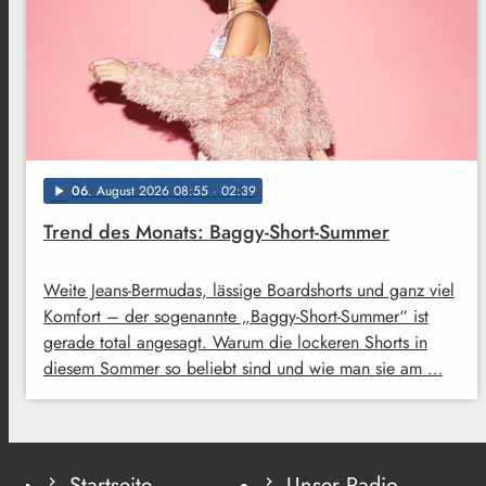
06
. August 2026 08:55
· 02:39
play_arrow
Trend des Monats: Baggy-Short-Summer
Weite Jeans-Bermudas, lässige Boardshorts und ganz viel
Komfort – der sogenannte „Baggy-Short-Summer“ ist
gerade total angesagt. Warum die lockeren Shorts in
diesem Sommer so beliebt sind und wie man sie am …
Startseite
Unser Radio