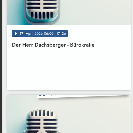
17
. April 2026 06:00
· 01:26
play_arrow
Der Herr Dachsberger - Bürokratie