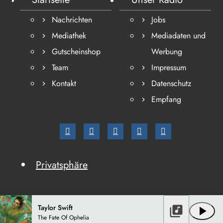
Nachrichten
Jobs
Mediathek
Mediadaten und
Gutscheinshop
Werbung
Team
Impressum
Kontakt
Datenschutz
Empfang
Privatsphäre
Taylor Swift
library_music
play_arrow
The Fate Of Ophelia