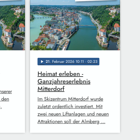
21
. Februar 2026 10:11
· 02:23
play_arrow
Heimat erleben -
Ganzjahreserlebnis
Mitterdorf
nserer
n den
Im Skizentrum Mitterdorf wurde
,
zuletzt ordentlich investiert. Mit
zwei neuen Liftanlagen und neuen
Attraktionen soll der Almberg …