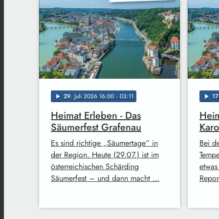
29
. Juli 2026 16:00
· 03:11
17
play_arrow
play_arrow
Heimat Erleben - Das
Heim
Säumerfest Grafenau
Karo
Es sind richtige „Säumertage“ in
Bei d
der Region. Heute (29.07.) ist im
Tempe
österreichischen Schärding
etwa
Säumerfest – und dann macht …
Repor