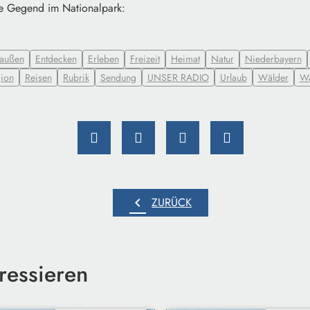
e Gegend im Nationalpark:
außen
Entdecken
Erleben
Freizeit
Heimat
Natur
Niederbayern
ion
Reisen
Rubrik
Sendung
UNSER RADIO
Urlaub
Wälder
Wa
chevron_left
ZURÜCK
ressieren