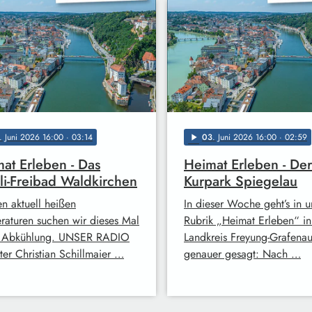
. Juni 2026 16:00
· 03:14
03
. Juni 2026 16:00
· 02:59
play_arrow
at Erleben - Das
Heimat Erleben - Der
li-Freibad Waldkirchen
Kurpark Spiegelau
en aktuell heißen
In dieser Woche geht’s in u
raturen suchen wir dieses Mal
Rubrik „Heimat Erleben“ i
s Abkühlung. UNSER RADIO
Landkreis Freyung-Grafenau
ter Christian Schillmaier …
genauer gesagt: Nach …