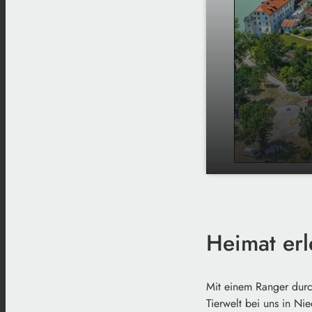
play_arrow
Das Klosterfi
Heimat erl
Mit einem Ranger durc
Tierwelt bei uns in Ni