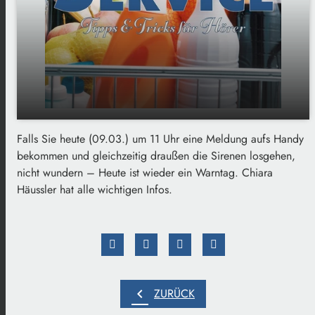
Falls Sie heute (09.03.) um 11 Uhr eine Meldung aufs Handy
play_arrow
Bundesweiter Warntag
bekommen und gleichzeitig draußen die Sirenen losgehen,
nicht wundern – Heute ist wieder ein Warntag. Chiara
00:00
02:15
Häussler hat alle wichtigen Infos.
chevron_left
ZURÜCK