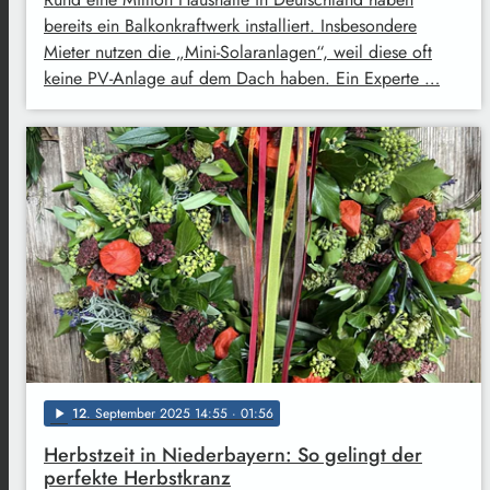
bereits ein Balkonkraftwerk installiert. Insbesondere
Mieter nutzen die „Mini-Solaranlagen“, weil diese oft
keine PV-Anlage auf dem Dach haben. Ein Experte …
12
. September 2025 14:55
· 01:56
play_arrow
Herbstzeit in Niederbayern: So gelingt der
perfekte Herbstkranz