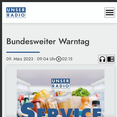
menu
Bundesweiter Warntag
headphones
chrome_reader_mode
09. März 2023
· 09:04 Uhr
play_circle_outline
02:15