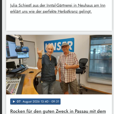
Julia Schiestl aus der Inntal-Gärtnerei in Neuhaus am Inn
erklärt uns wie der perfekte Herbstkranz gelingt.
07
. August 2026 13:40
· 09:31
play_arrow
Rocken für den guten Zweck in Passau mit dem