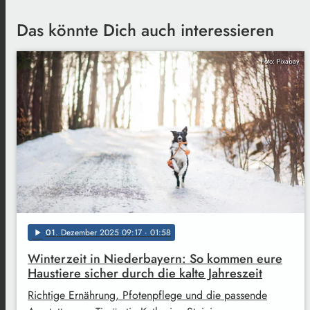
Das könnte Dich auch interessieren
Foto: Pixabay
01
. Dezember 2025 09:17
· 01:58
play_arrow
Winterzeit in Niederbayern: So kommen eure
Haustiere sicher durch die kalte Jahreszeit
Richtige Ernährung, Pfotenpflege und die passende