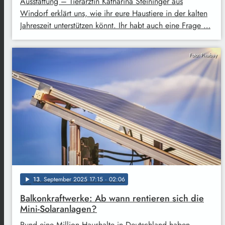
Ausstattung – Tierärztin Katharina Steininger aus
Windorf erklärt uns, wie ihr eure Haustiere in der kalten
Jahreszeit unterstützen könnt. Ihr habt auch eine Frage …
Foto: Pixabay
13
. September 2025 17:15
· 02:06
play_arrow
Balkonkraftwerke: Ab wann rentieren sich die
Mini-Solaranlagen?
Rund eine Million Haushalte in Deutschland haben