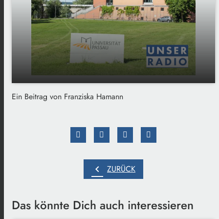
Ein Beitrag von Franziska Hamann
play_arrow
Bier wird immer teurer
00:00
04:20
chevron_left
ZURÜCK
Das könnte Dich auch interessieren