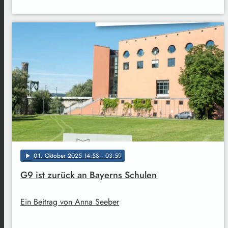
01
. Oktober 2025 14:58
· 03:59
play_arrow
G9 ist zurück an Bayerns Schulen
Ein Beitrag von Anna Seeber