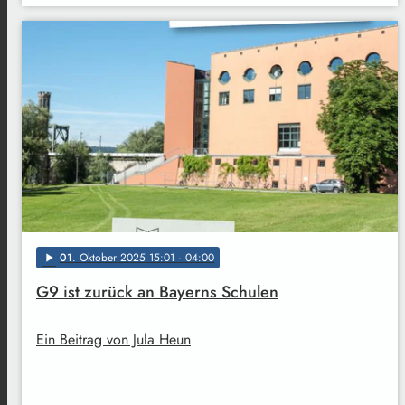
01
. Oktober 2025 15:01
· 04:00
play_arrow
G9 ist zurück an Bayerns Schulen
Ein Beitrag von Jula Heun