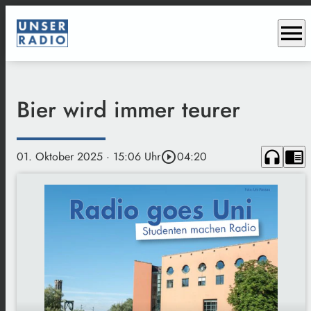
menu
Bier wird immer teurer
headphones
chrome_reader_mode
01. Oktober 2025
· 15:06 Uhr
play_circle_outline
04:20