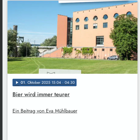
01
. Oktober 2025 15:04
· 04:30
play_arrow
Bier wird immer teurer
Ein Beitrag von Eva Mühlbauer