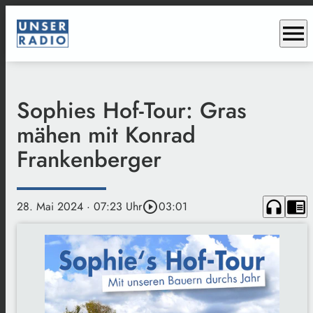
menu
Sophies Hof-Tour: Gras
mähen mit Konrad
Frankenberger
headphones
chrome_reader_mode
28. Mai 2024
· 07:23 Uhr
play_circle_outline
03:01