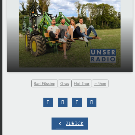
Sophies Hof-Tour: Gras mähen mit Konrad
play_arrow
Bad Füssing
Gras
Hof Tour
mähen
Frankenberger
00:00
03:01
chevron_left
ZURÜCK