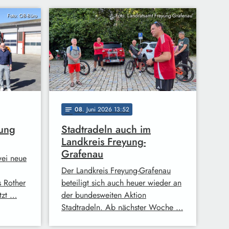
Foto: OB-Büro
Foto: Landratsamt Freyung-Grafenau
08
. Juni 2026 13:52
notes
kung
Stadtradeln auch im
Landkreis Freyung-
Grafenau
wei neue
Der Landkreis Freyung-Grafenau
 Rother
beteiligt sich auch heuer wieder an
tzt …
der bundesweiten Aktion
Stadtradeln. Ab nächster Woche …