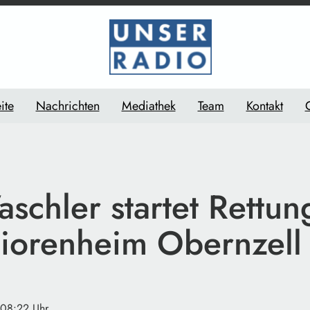
ite
Nachrichten
Mediathek
Team
Kontakt
schler startet Rettun
niorenheim Obernzell
 08:22 Uhr