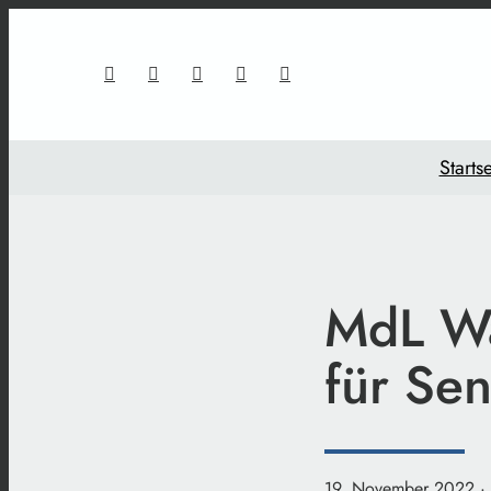
Startse
MdL Wa
für Se
19. November 2022
·