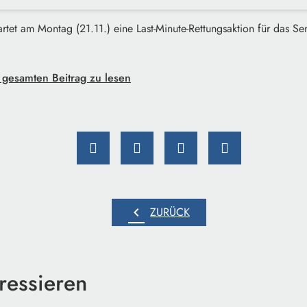
artet am Montag (21.11.) eine Last-Minute-Rettungsaktion für das Se
 gesamten Beitrag zu lesen
chevron_left
ZURÜCK
ressieren