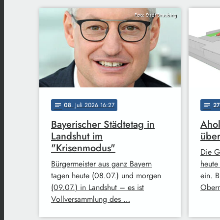
Foto: Stadt Straubing
08
. Juli 2026 16:27
27
notes
notes
Bayerischer Städtetag in
Ahol
Landshut im
über
"Krisenmodus"
Die G
Bürgermeister aus ganz Bayern
heute
tagen heute (08.07.) und morgen
ein. 
(09.07.) in Landshut – es ist
Oberm
Vollversammlung des …