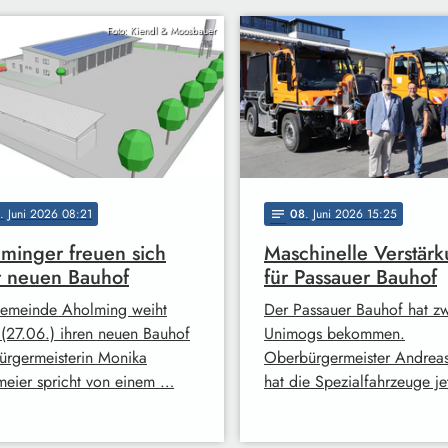
Foto: Kiendl & Moosbauer
. Juni 2026 08:21
08
. Juni 2026 15:25
notes
minger freuen sich
Maschinelle Verstär
 neuen Bauhof
für Passauer Bauhof
emeinde Aholming weiht
Der Passauer Bauhof hat z
 (27.06.) ihren neuen Bauhof
Unimogs bekommen.
Bürgermeisterin Monika
Oberbürgermeister Andreas
eier spricht von einem …
hat die Spezialfahrzeuge je