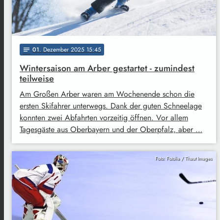
01
. Dezember 2025 15:45
notes
Wintersaison am Arber gestartet - zumindest
teilweise
Am Großen Arber waren am Wochenende schon die
ersten Skifahrer unterwegs. Dank der guten Schneelage
konnten zwei Abfahrten vorzeitig öffnen. Vor allem
Tagesgäste aus Oberbayern und der Oberpfalz, aber …
Foto: Fotolia / Thaut Images