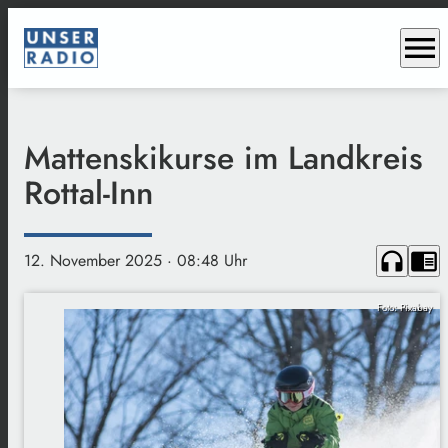
menu
Mattenskikurse im Landkreis
Rottal-Inn
headphones
chrome_reader_mode
12. November 2025
· 08:48 Uhr
Foto: Pixabay