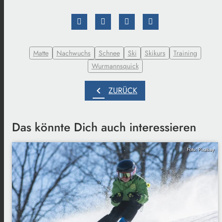
Matte
Nachwuchs
Schnee
Ski
Skikurs
Training
Wurmannsquick
chevron_left
ZURÜCK
Das könnte Dich auch interessieren
Foto: Pixabay