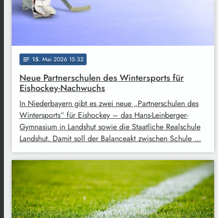
15
. Mai 2026 15:32
notes
Neue Partnerschulen des Wintersports für
Eishockey-Nachwuchs
In Niederbayern gibt es zwei neue „Partnerschulen des
Wintersports“ für Eishockey – das Hans-Leinberger-
Gymnasium in Landshut sowie die Staatliche Realschule
Landshut. Damit soll der Balanceakt zwischen Schule …