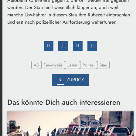
Autobahn konnte erst gegen 2 Uhr Uhr wieder frei gegeben
werden. Der Stau hielt wesentlich länger an, auch weil
manche Lkw-Fahrer in diesem Stau ihre Ruhezeit einbrachten
und erst nach polizeilicher Aufforderung weiterfuhren.
A3
Feuerwehr
Laster
Polizei
Stau
chevron_left
ZURÜCK
Das könnte Dich auch interessieren