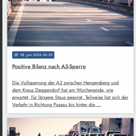
15
. Juni 2026 06:29
notes
Positive Bilanz nach A3-Sperre
Die Vollsperrung der A3 zwischen Hengersberg und
dem Kreuz Deggendorf hat am Wochenende, wie
erwartet, für längere Staus gesorgt. Teilweise hat sich der
Verkehr in Richtung Passau bis hinter die …