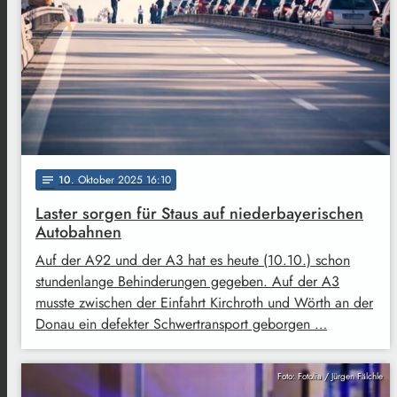
10
. Oktober 2025 16:10
notes
Laster sorgen für Staus auf niederbayerischen
Autobahnen
Auf der A92 und der A3 hat es heute (10.10.) schon
stundenlange Behinderungen gegeben. Auf der A3
musste zwischen der Einfahrt Kirchroth und Wörth an der
Donau ein defekter Schwertransport geborgen …
Foto: Fotolia / Jürgen Fälchle