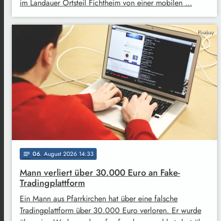
im Landauer Ortsteil Fichtheim von einer mobilen …
Pixabay
06
. August 2026 14:33
notes
Mann verliert über 30.000 Euro an Fake-
Tradingplattform
Ein Mann aus Pfarrkirchen hat über eine falsche
Tradingplattform über 30.000 Euro verloren. Er wurde