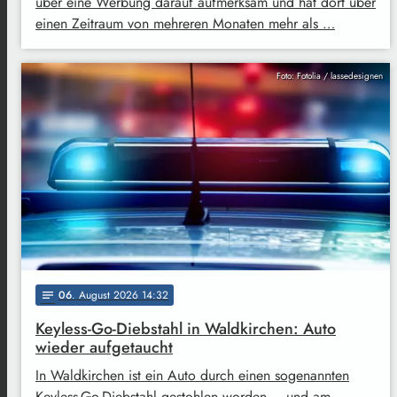
über eine Werbung darauf aufmerksam und hat dort über
einen Zeitraum von mehreren Monaten mehr als …
Foto: Fotolia / lassedesignen
06
. August 2026 14:32
notes
Keyless-Go-Diebstahl in Waldkirchen: Auto
wieder aufgetaucht
In Waldkirchen ist ein Auto durch einen sogenannten
Keyless-Go-Diebstahl gestohlen worden – und am