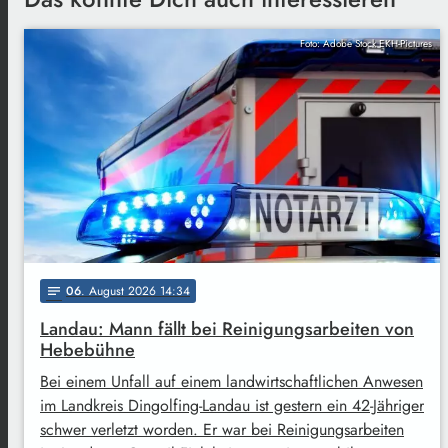
Foto: Adobe Stock EKH-Pictures
06
. August 2026 14:34
notes
Landau: Mann fällt bei Reinigungsarbeiten von
Hebebühne
Bei einem Unfall auf einem landwirtschaftlichen Anwesen
im Landkreis Dingolfing-Landau ist gestern ein 42-Jähriger
schwer verletzt worden. Er war bei Reinigungsarbeiten