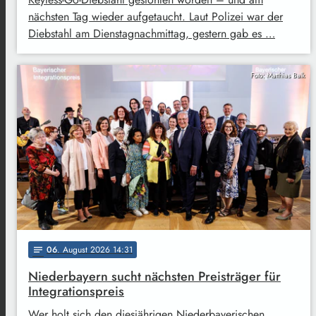
nächsten Tag wieder aufgetaucht. Laut Polizei war der
Diebstahl am Dienstagnachmittag, gestern gab es …
Foto: Matthias Balk
06
. August 2026 14:31
notes
Niederbayern sucht nächsten Preisträger für
Integrationspreis
Wer holt sich den diesjährigen Niederbayerischen