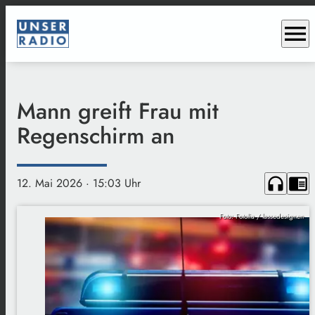
menu
Mann greift Frau mit
Regenschirm an
headphones
chrome_reader_mode
12. Mai 2026
· 15:03 Uhr
Foto: Fotolia / lassedesignen