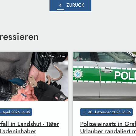
chevron_left
ZURÜCK
ressieren
Foto: Grenzpolizei
Fo
. April 2026 16:05
30
. Dezember 2025 16:36
notes
fall in Landshut - Täter
Polizeieinsatz in Gra
Ladeninhaber
Urlauber randaliert m