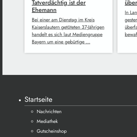
Tatverdächtig ist der
über
Ehemann
In Lan
Bei einer am Dienstag im Kreis
geste
Kaiserslautern getöteten 37-Jährigen
überf
handelt es sich laut Mediengruppe
bewaf
Bayern um eine gebürtige …
Startseite
Nachrichten
Mediathek
Gutscheinshop