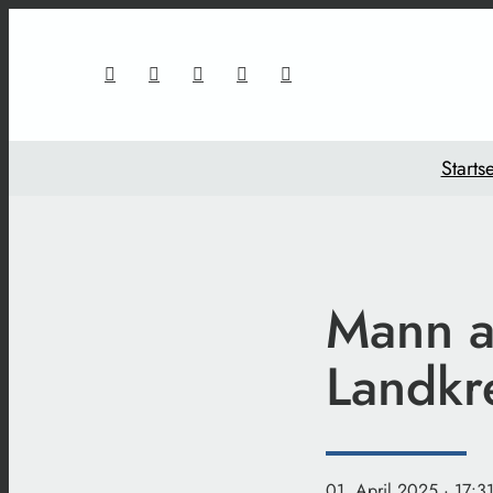
Startse
Mann at
Landkr
01. April 2025
· 17:3