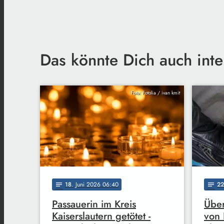
Das könnte Dich auch inte
Foto: Fotolia / ivan kmit
18
. Juni 2026 06:40
22
notes
notes
Passauerin im Kreis
Über
Kaiserslautern getötet -
von 