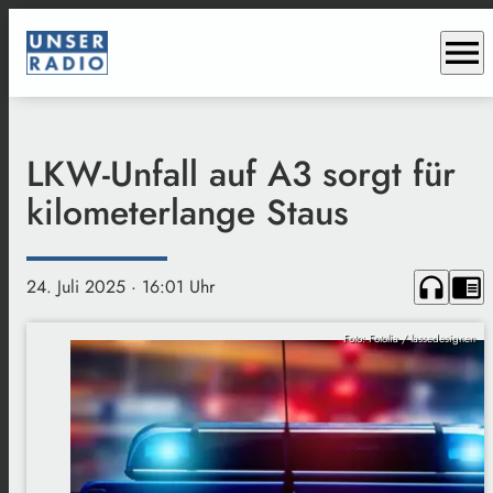
menu
LKW-Unfall auf A3 sorgt für
kilometerlange Staus
headphones
chrome_reader_mode
24. Juli 2025
· 16:01 Uhr
Foto: Fotolia / lassedesignen