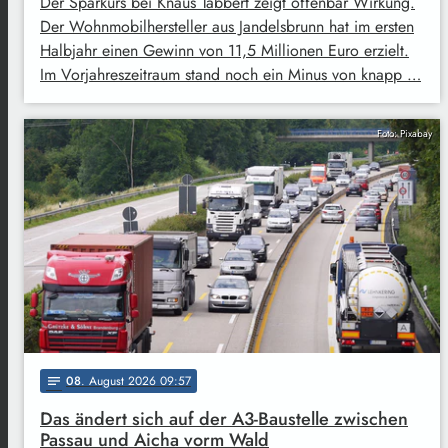
Der Sparkurs bei Knaus Tabbert zeigt offenbar Wirkung.
Der Wohnmobilhersteller aus Jandelsbrunn hat im ersten
Halbjahr einen Gewinn von 11,5 Millionen Euro erzielt.
Im Vorjahreszeitraum stand noch ein Minus von knapp …
Foto: Pixabay
08
. August 2026 09:57
notes
Das ändert sich auf der A3-Baustelle zwischen
Passau und Aicha vorm Wald