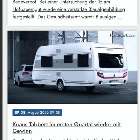
Badeverbot. Bei einer Untersuchung der Ilz am
Hofbauerngut wurde eine verstärkte Blaualgenbildung
festgestellt. Das Gesundheitsamt warnt: Blaualgen …
Foto: Knaus-Tabbert
08
. August 2026 09:58
notes
Knaus Tabbert im ersten Quartal wieder mit
Gewinn