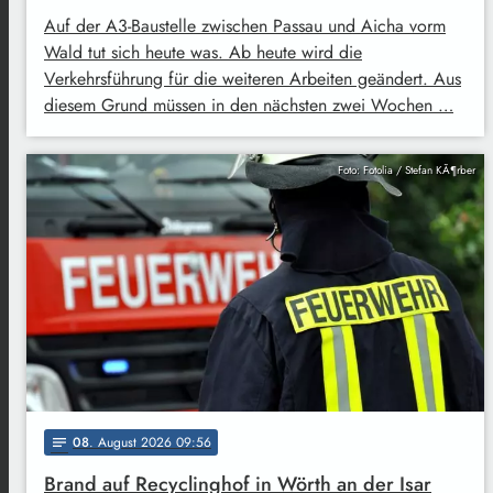
Auf der A3-Baustelle zwischen Passau und Aicha vorm
Wald tut sich heute was. Ab heute wird die
Verkehrsführung für die weiteren Arbeiten geändert. Aus
diesem Grund müssen in den nächsten zwei Wochen …
Foto: Fotolia / Stefan KÃ¶rber
08
. August 2026 09:56
notes
Brand auf Recyclinghof in Wörth an der Isar