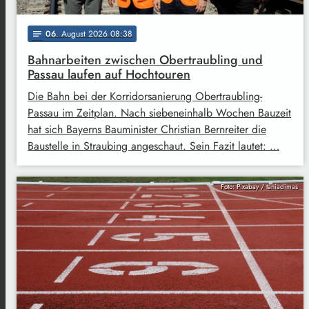
06
. August 2026 08:38
notes
Bahnarbeiten zwischen Obertraubling und
Passau laufen auf Hochtouren
Die Bahn bei der Korridorsanierung Obertraubling-
Passau im Zeitplan. Nach siebeneinhalb Wochen Bauzeit
hat sich Bayerns Bauminister Christian Bernreiter die
Baustelle in Straubing angeschaut. Sein Fazit lautet: …
Foto: Pixabay / taniadimas