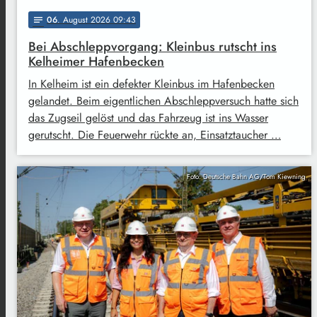
06
. August 2026 09:43
notes
Bei Abschleppvorgang: Kleinbus rutscht ins
Kelheimer Hafenbecken
In Kelheim ist ein defekter Kleinbus im Hafenbecken
gelandet. Beim eigentlichen Abschleppversuch hatte sich
das Zugseil gelöst und das Fahrzeug ist ins Wasser
gerutscht. Die Feuerwehr rückte an, Einsatztaucher …
Foto: Deutsche Bahn AG/Tom Kiewning