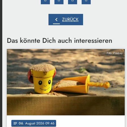
chevron_left
ZURÜCK
Das könnte Dich auch interessieren
Foto: Pixabay
06
. August 2026 09:46
notes