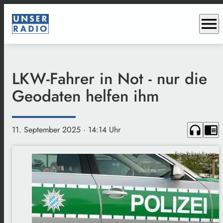
menu
LKW-Fahrer in Not - nur die
Geodaten helfen ihm
headphones
chrome_reader_mode
11. September 2025
· 14:14 Uhr
Foto: Polizei Bayern