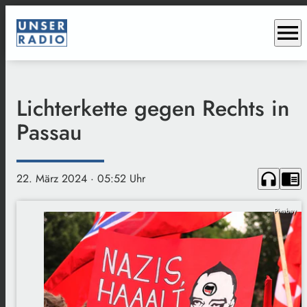
menu
Lichterkette gegen Rechts in
Passau
headphones
chrome_reader_mode
22. März 2024
· 05:52 Uhr
Pixabay