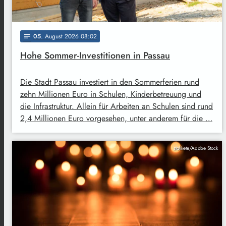
05
. August 2026 08:02
notes
Hohe Sommer-Investitionen in Passau
Die Stadt Passau investiert in den Sommerferien rund
zehn Millionen Euro in Schulen, Kinderbetreuung und
die Infrastruktur. Allein für Arbeiten an Schulen sind rund
2,4 Millionen Euro vorgesehen, unter anderem für die …
stokkete/Adobe Stock