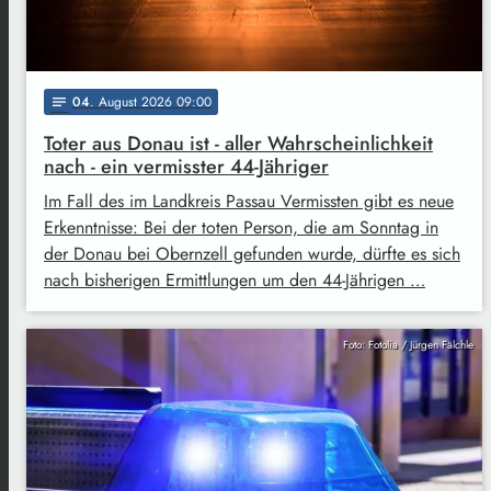
04
. August 2026 09:00
notes
Toter aus Donau ist - aller Wahrscheinlichkeit
nach - ein vermisster 44-Jähriger
Im Fall des im Landkreis Passau Vermissten gibt es neue
Erkenntnisse: Bei der toten Person, die am Sonntag in
der Donau bei Obernzell gefunden wurde, dürfte es sich
nach bisherigen Ermittlungen um den 44-Jährigen …
Foto: Fotolia / Jürgen Fälchle