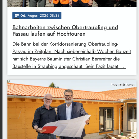
06
. August 2026 08:38
notes
Bahnarbeiten zwischen Obertraubling und
Passau laufen auf Hochtouren
Die Bahn bei der Korridorsanierung Obertraubling-
Passau im Zeitplan. Nach siebeneinhalb Wochen Bauzeit
hat sich Bayerns Bauminister Christian Bernreiter die
Baustelle in Straubing angeschaut. Sein Fazit lautet: …
Foto: Stadt Passau