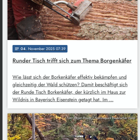
04
. November 2025 07:39
notes
Runder Tisch trifft sich zum Thema Borgenkäfer
Wie lässt sich der Borkenkäfer effektiv bekämpfen und
gleichzeitig der Wald schützen? Damit beschäftigt sich
der Runde Tisch Borkenkäfer, der kürzlich im Haus zur
Wildnis in Bayerisch Eisenstein getagt hat. Im …
Foto: Jürgen Pöschl / Nationalpark Bayerischer Wald