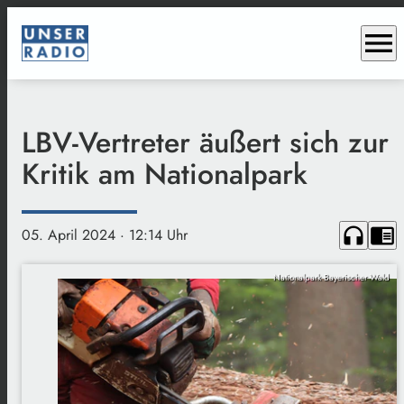
menu
LBV-Vertreter äußert sich zur
Kritik am Nationalpark
headphones
chrome_reader_mode
05. April 2024
· 12:14 Uhr
Nationalpark Bayerischer Wald