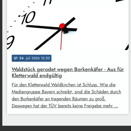
24
. Juli 2026 12:20
notes
Waldstück gerodet wegen Borkenkäfer - Aus für
Kletterwald endgültig
Für den Kletterwald Waldkirchen ist Schluss. Wie die
Mediengruppe Bayern schreibt, sind die Schäden durch
den Borkenkäfer an tragenden Bäumen zu groß.
Deswegen hat der TÜV bereits keine Freigabe mehr …