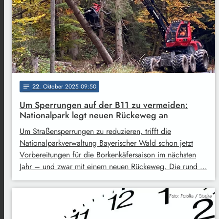
22
. Oktober 2025 09:50
notes
Um Sperrungen auf der B11 zu vermeiden:
Nationalpark legt neuen Rückeweg an
Um Straßensperrungen zu reduzieren, trifft die
Nationalparkverwaltung Bayerischer Wald schon jetzt
Vorbereitungen für die Borkenkäfersaison im nächsten
Jahr – und zwar mit einem neuen Rückeweg. Die rund …
Foto: Fotolia / Stauke