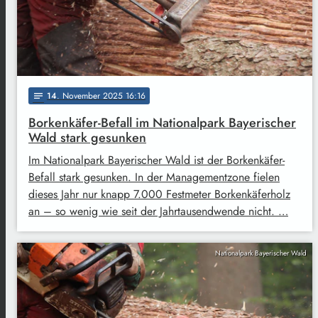
14
. November 2025 16:16
notes
Borkenkäfer-Befall im Nationalpark Bayerischer
Wald stark gesunken
Im Nationalpark Bayerischer Wald ist der Borkenkäfer-
Befall stark gesunken. In der Managementzone fielen
dieses Jahr nur knapp 7.000 Festmeter Borkenkäferholz
an – so wenig wie seit der Jahrtausendwende nicht. …
Nationalpark Bayerischer Wald