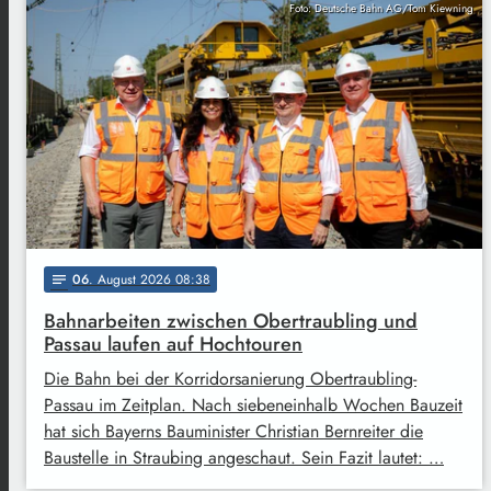
Foto: Deutsche Bahn AG/Tom Kiewning
06
. August 2026 08:38
notes
Bahnarbeiten zwischen Obertraubling und
Passau laufen auf Hochtouren
Die Bahn bei der Korridorsanierung Obertraubling-
Passau im Zeitplan. Nach siebeneinhalb Wochen Bauzeit
hat sich Bayerns Bauminister Christian Bernreiter die
Baustelle in Straubing angeschaut. Sein Fazit lautet: …