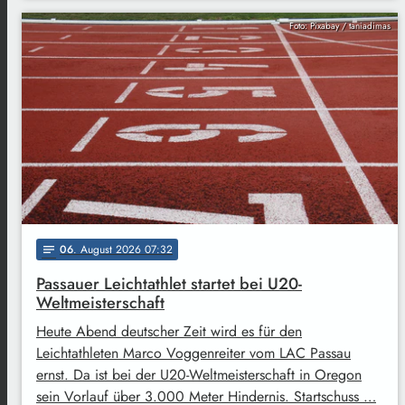
Foto: Pixabay / taniadimas
06
. August 2026 07:32
notes
Passauer Leichtathlet startet bei U20-
Weltmeisterschaft
Heute Abend deutscher Zeit wird es für den
Leichtathleten Marco Voggenreiter vom LAC Passau
ernst. Da ist bei der U20-Weltmeisterschaft in Oregon
sein Vorlauf über 3.000 Meter Hindernis. Startschuss …