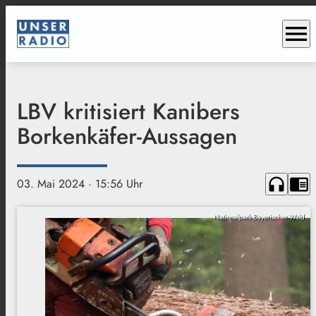
menu
LBV kritisiert Kanibers
Borkenkäfer-Aussagen
headphones
chrome_reader_mode
03. Mai 2024
· 15:56 Uhr
Nationalpark Bayerischer Wald