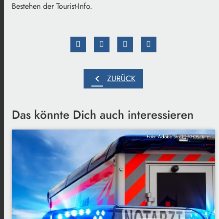
Bestehen der Tourist-Info.
chevron_left
ZURÜCK
Das könnte Dich auch interessieren
Foto: Adobe Stock EKH-Pictures