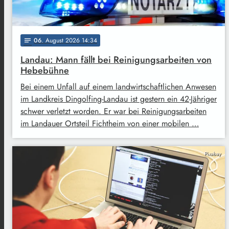
06
. August 2026 14:34
notes
Landau: Mann fällt bei Reinigungsarbeiten von
Hebebühne
Bei einem Unfall auf einem landwirtschaftlichen Anwesen
im Landkreis Dingolfing-Landau ist gestern ein 42-Jähriger
schwer verletzt worden. Er war bei Reinigungsarbeiten
im Landauer Ortsteil Fichtheim von einer mobilen …
Pixabay