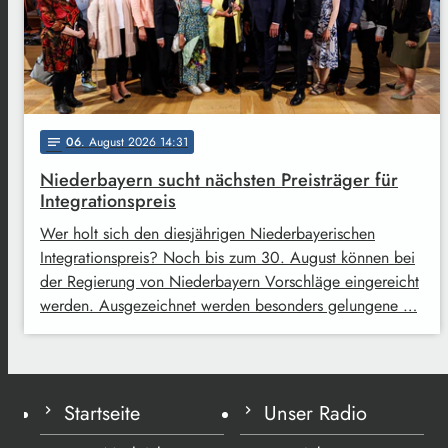
06
. August 2026 14:31
notes
Niederbayern sucht nächsten Preisträger für
Integrationspreis
Wer holt sich den diesjährigen Niederbayerischen
Integrationspreis? Noch bis zum 30. August können bei
der Regierung von Niederbayern Vorschläge eingereicht
werden. Ausgezeichnet werden besonders gelungene …
Startseite
Unser Radio