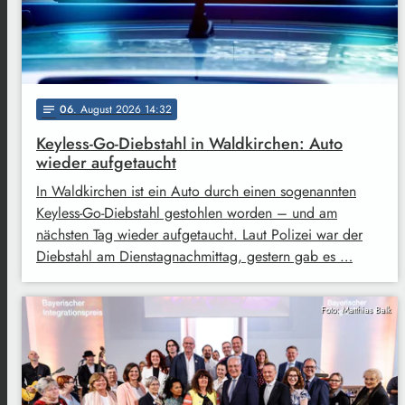
06
. August 2026 14:32
notes
Keyless-Go-Diebstahl in Waldkirchen: Auto
wieder aufgetaucht
In Waldkirchen ist ein Auto durch einen sogenannten
Keyless-Go-Diebstahl gestohlen worden – und am
nächsten Tag wieder aufgetaucht. Laut Polizei war der
Diebstahl am Dienstagnachmittag, gestern gab es …
Foto: Matthias Balk