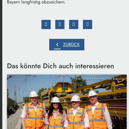
Bayern langfristig abzusichern.
chevron_left
ZURÜCK
Das könnte Dich auch interessieren
Foto: Deutsche Bahn AG/Tom Kiewning