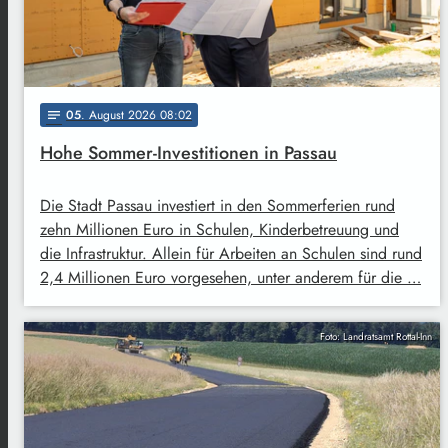
05
. August 2026 08:02
notes
Hohe Sommer-Investitionen in Passau
Die Stadt Passau investiert in den Sommerferien rund
zehn Millionen Euro in Schulen, Kinderbetreuung und
die Infrastruktur. Allein für Arbeiten an Schulen sind rund
2,4 Millionen Euro vorgesehen, unter anderem für die …
Foto: Landratsamt Rottal-Inn