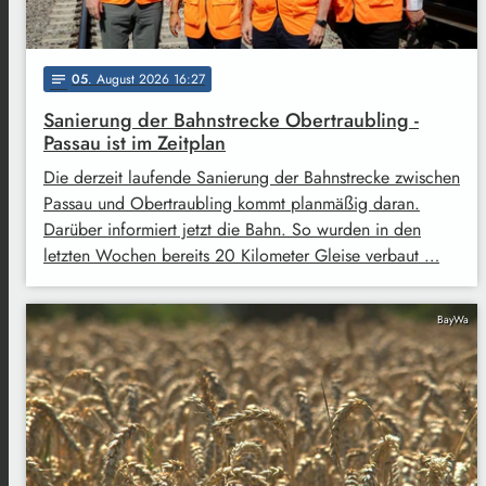
05
. August 2026 16:27
notes
Sanierung der Bahnstrecke Obertraubling -
Passau ist im Zeitplan
Die derzeit laufende Sanierung der Bahnstrecke zwischen
Passau und Obertraubling kommt planmäßig daran.
Darüber informiert jetzt die Bahn. So wurden in den
letzten Wochen bereits 20 Kilometer Gleise verbaut …
BayWa