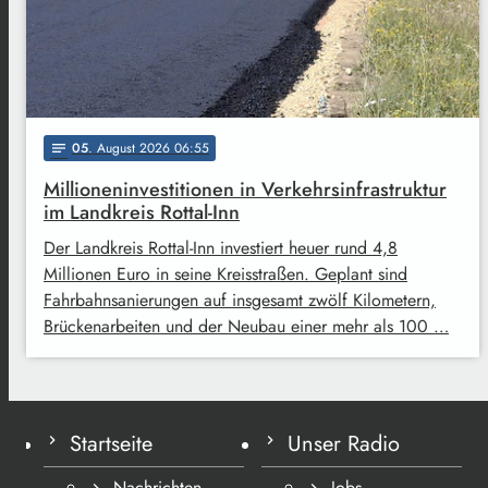
05
. August 2026 06:55
notes
Millioneninvestitionen in Verkehrsinfrastruktur
im Landkreis Rottal-Inn
Der Landkreis Rottal-Inn investiert heuer rund 4,8
Millionen Euro in seine Kreisstraßen. Geplant sind
Fahrbahnsanierungen auf insgesamt zwölf Kilometern,
Brückenarbeiten und der Neubau einer mehr als 100 …
Startseite
Unser Radio
Nachrichten
Jobs