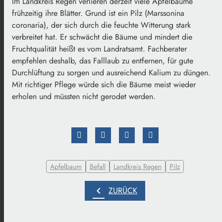
Im Landkreis Regen verlieren derzeit viele Apfelbäume
frühzeitig ihre Blätter. Grund ist ein Pilz (Marssonina
coronaria), der sich durch die feuchte Witterung stark
verbreitet hat. Er schwächt die Bäume und mindert die
Fruchtqualität heißt es vom Landratsamt. Fachberater
empfehlen deshalb, das Falllaub zu entfernen, für gute
Durchlüftung zu sorgen und ausreichend Kalium zu düngen.
Mit richtiger Pflege würde sich die Bäume meist wieder
erholen und müssten nicht gerodet werden.
Apfelbaum
Befall
Landkreis Regen
Pilz
chevron_left
ZURÜCK