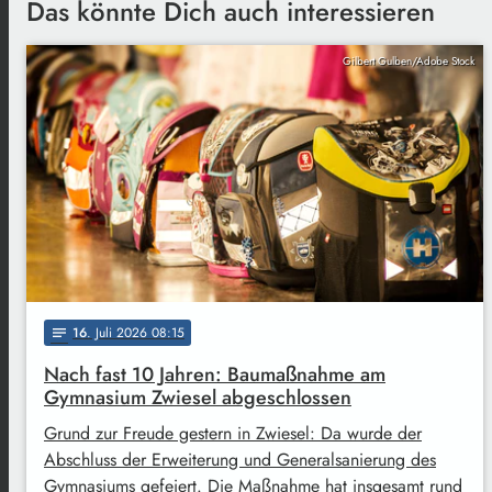
Das könnte Dich auch interessieren
Gilbert Gulben/Adobe Stock
16
. Juli 2026 08:15
notes
Nach fast 10 Jahren: Baumaßnahme am
Gymnasium Zwiesel abgeschlossen
Grund zur Freude gestern in Zwiesel: Da wurde der
Abschluss der Erweiterung und Generalsanierung des
Gymnasiums gefeiert. Die Maßnahme hat insgesamt rund