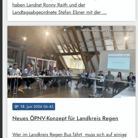
haben Landrat Ronny Raith und der
Landtagsabgeordnete Stefan Ebner mit der …
Foto: Heiko Langer / Landratsamt Regen
15
. Juni 2026 06:43
notes
Neues ÖPNV-Konzept für Landkreis Regen
Wer im Landkreis Regen Bus fährt, muss sich auf einige