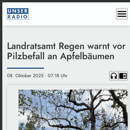
menu
Landratsamt Regen warnt vor
Pilzbefall an Apfelbäumen
headphones
chrome_reader_mode
08. Oktober 2025
· 07:18 Uhr
Foto: Martin Straub / Landkreis Regen