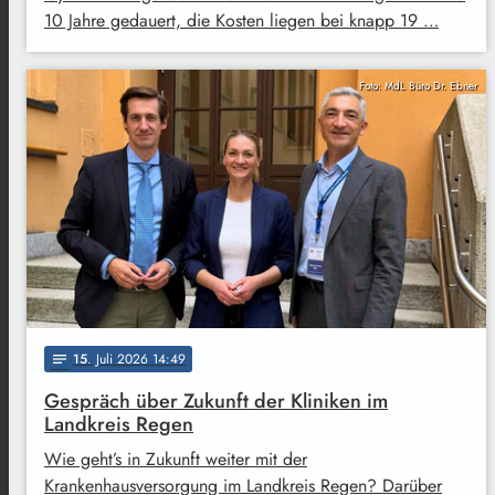
10 Jahre gedauert, die Kosten liegen bei knapp 19 …
Foto: MdL Büro Dr. Ebner
15
. Juli 2026 14:49
notes
Gespräch über Zukunft der Kliniken im
Landkreis Regen
Wie geht’s in Zukunft weiter mit der
Krankenhausversorgung im Landkreis Regen? Darüber