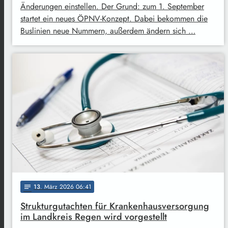
Änderungen einstellen. Der Grund: zum 1. September
startet ein neues ÖPNV-Konzept. Dabei bekommen die
Buslinien neue Nummern, außerdem ändern sich …
13
. März 2026 06:41
notes
Strukturgutachten für Krankenhausversorgung
im Landkreis Regen wird vorgestellt