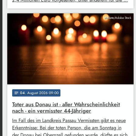
stokkete/Adobe Stock
04
. August 2026 09:00
notes
Toter aus Donau ist - aller Wahrscheinlichkeit
nach - ein vermisster 44-Jähriger
Im Fall des im Landkreis Passau Vermissten gibt es neue
Erkenntnisse: Bei der toten Person, die am Sonntag in
der Donau bei Obernzell gefunden wurde, dürfte es sich