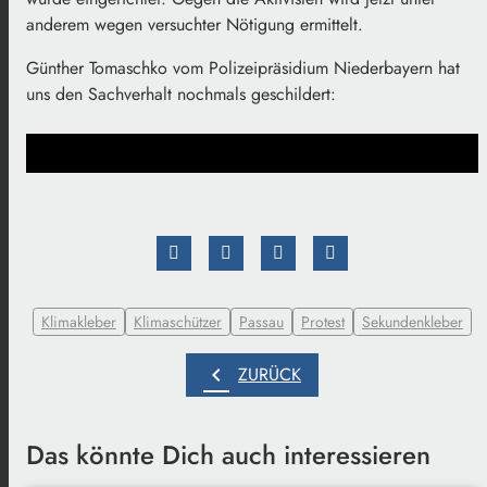
anderem wegen versuchter Nötigung ermittelt.
Günther Tomaschko vom Polizeipräsidium Niederbayern hat
uns den Sachverhalt nochmals geschildert:
Klimakleber
Klimaschützer
Passau
Protest
Sekundenkleber
chevron_left
ZURÜCK
Das könnte Dich auch interessieren