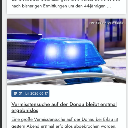
nach bisherigen Ermittlungen um den 44-Jährigen …
Foto: Fotolia / Jürgen Fälchle
31
. Juli 2026 06:17
notes
Vermisstensuche auf der Donau bleibt erstmal
ergebnislos
Eine große Vermisstensuche auf der Donau bei Erlau ist
gestern Abend erstmal erfolglos abgebrochen worden.