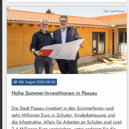
Foto: Stadt Passau
05
. August 2026 08:02
notes
Hohe Sommer-Investitionen in Passau
Die Stadt Passau investiert in den Sommerferien rund
zehn Millionen Euro in Schulen, Kinderbetreuung und
die Infrastruktur. Allein für Arbeiten an Schulen sind rund
2,4 Millionen Euro vorgesehen, unter anderem für die …