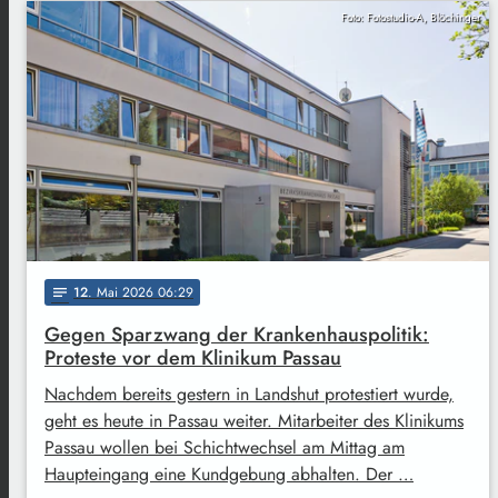
Foto: Fotostudio-A, Blöchinger
12
. Mai 2026 06:29
notes
Gegen Sparzwang der Krankenhauspolitik:
Proteste vor dem Klinikum Passau
Nachdem bereits gestern in Landshut protestiert wurde,
geht es heute in Passau weiter. Mitarbeiter des Klinikums
Passau wollen bei Schichtwechsel am Mittag am
Haupteingang eine Kundgebung abhalten. Der …