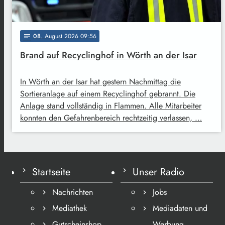
08
. August 2026 09:56
notes
Brand auf Recyclinghof in Wörth an der Isar
In Wörth an der Isar hat gestern Nachmittag die
Sortieranlage auf einem Recyclinghof gebrannt. Die
Anlage stand vollständig in Flammen. Alle Mitarbeiter
konnten den Gefahrenbereich rechtzeitig verlassen, …
Startseite
Unser Radio
Nachrichten
Jobs
Mediathek
Mediadaten und
Gutscheinshop
Werbung