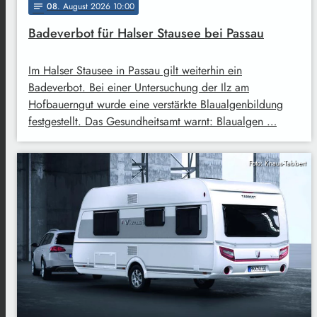
08
. August 2026 10:00
notes
Badeverbot für Halser Stausee bei Passau
Im Halser Stausee in Passau gilt weiterhin ein
Badeverbot. Bei einer Untersuchung der Ilz am
Hofbauerngut wurde eine verstärkte Blaualgenbildung
festgestellt. Das Gesundheitsamt warnt: Blaualgen …
Foto: Knaus-Tabbert