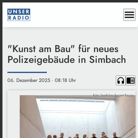
menu
"Kunst am Bau" für neues
Polizeigebäude in Simbach
headphones
chrome_reader_mode
06. Dezember 2025
· 08:18 Uhr
Foto: Staatliches Bauamt Passau