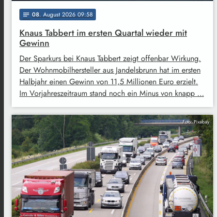
08
. August 2026 09:58
notes
Knaus Tabbert im ersten Quartal wieder mit
Gewinn
Der Sparkurs bei Knaus Tabbert zeigt offenbar Wirkung.
Der Wohnmobilhersteller aus Jandelsbrunn hat im ersten
Halbjahr einen Gewinn von 11,5 Millionen Euro erzielt.
Im Vorjahreszeitraum stand noch ein Minus von knapp …
Foto: Pixabay