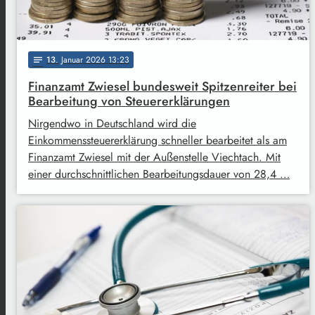
13
. Januar 2026 13:23
notes
Finanzamt Zwiesel bundesweit Spitzenreiter bei
Bearbeitung von Steuererklärungen
Nirgendwo in Deutschland wird die
Einkommenssteuererklärung schneller bearbeitet als am
Finanzamt Zwiesel mit der Außenstelle Viechtach. Mit
einer durchschnittlichen Bearbeitungsdauer von 28,4 …