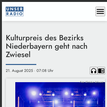
menu
Kulturpreis des Bezirks
Niederbayern geht nach
Zwiesel
headphones
chrome_reader_mode
21. August 2025
· 07:08 Uhr
Foto: Christian Schwarz