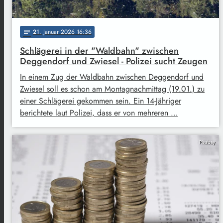
21
. Januar 2026 16:36
notes
Schlägerei in der "Waldbahn" zwischen
Deggendorf und Zwiesel - Polizei sucht Zeugen
In einem Zug der Waldbahn zwischen Deggendorf und
Zwiesel soll es schon am Montagnachmittag (19.01.) zu
einer Schlägerei gekommen sein. Ein 14-Jähriger
berichtete laut Polizei, dass er von mehreren …
Pixabay