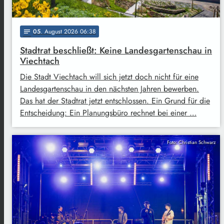
05
. August 2026 06:38
notes
Stadtrat beschließt: Keine Landesgartenschau in
Viechtach
Die Stadt Viechtach will sich jetzt doch nicht für eine
Landesgartenschau in den nächsten Jahren bewerben.
Das hat der Stadtrat jetzt entschlossen. Ein Grund für die
Entscheidung: Ein Planungsbüro rechnet bei einer …
Foto: Christian Schwarz