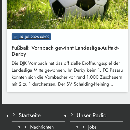
16
. Juli 2026 06:09
notes
Fußball: Vornbach gewinnt Landesliga-Auftakt-
Derby
Die DJK Vornbach hat das offizielle Eröffnungsspiel der
Landesliga Mitte gewonnen. Im Derby beim 1. FC Passau
konnten sich die Vornbacher vor rund 1.000 Zuschauern
mit 2 zu 1 durchsetzen. Der SV Schalding-Heining …
Startseite
Unser Radio
Nachrichten
Jobs