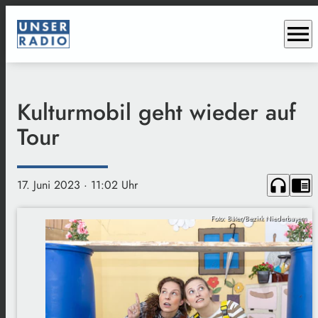
menu
Kulturmobil geht wieder auf
Tour
headphones
chrome_reader_mode
17. Juni 2023
· 11:02 Uhr
Foto: Bäter/Bezirk Niederbayern