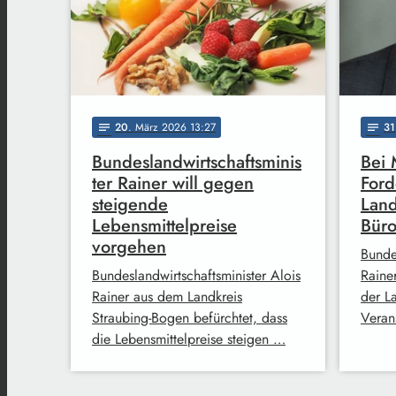
20
. März 2026 13:27
31
notes
notes
Bundeslandwirtschaftsminis
Bei 
ter Rainer will gegen
Ford
steigende
Land
Lebensmittelpreise
Büro
vorgehen
Bunde
Bundeslandwirtschaftsminister Alois
Rainer
Rainer aus dem Landkreis
der La
Straubing-Bogen befürchtet, dass
Veran
die Lebensmittelpreise steigen …