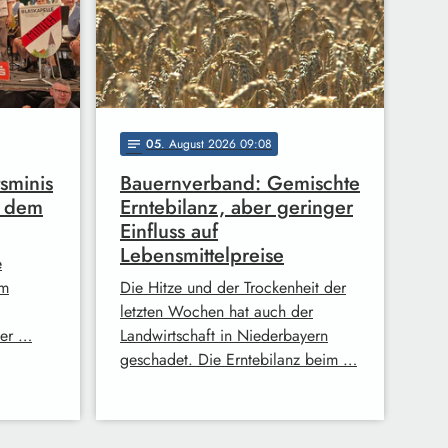
05
. August 2026 09:08
notes
sminis
Bauernverband: Gemischte
f dem
Erntebilanz, aber geringer
Einfluss auf
Lebensmittelpreise
e
em
Die Hitze und der Trockenheit der
letzten Wochen hat auch der
ter …
Landwirtschaft in Niederbayern
geschadet. Die Erntebilanz beim …