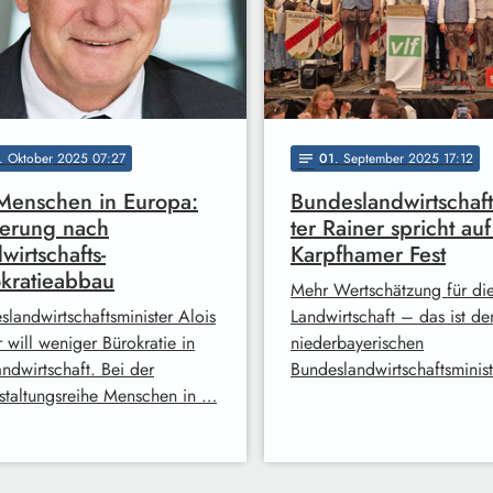
. Oktober 2025 07:27
01
. September 2025 17:12
notes
Menschen in Europa:
Bundeslandwirtschaft
erung nach
ter Rainer spricht au
wirtschafts-
Karpfhamer Fest
kratieabbau
Mehr Wertschätzung für di
slandwirtschaftsminister Alois
Landwirtschaft – das ist d
 will weniger Bürokratie in
niederbayerischen
ndwirtschaft. Bei der
Bundeslandwirtschaftsminis
staltungsreihe Menschen in …