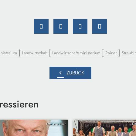
nisterium
Landwirtschaft
Landwirtschaftsministerium
Rainer
Straubi
chevron_left
ZURÜCK
ressieren
Foto: Inga Haar
Fo