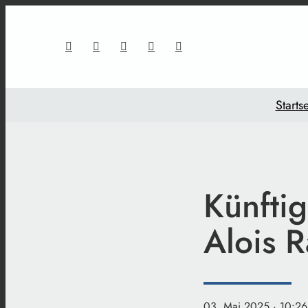
Startse
Künftig
Alois R
03. Mai 2025
· 10:26