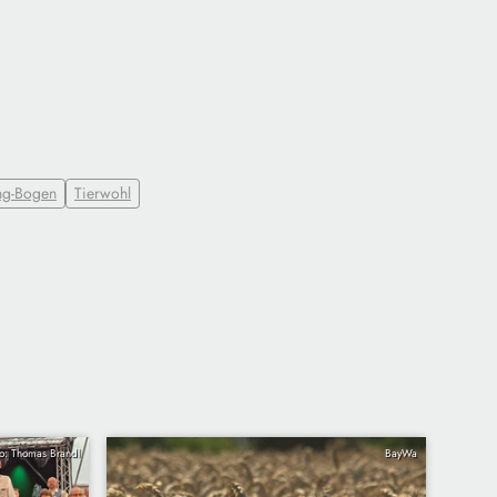
ng-Bogen
Tierwohl
to: Thomas Brandl
BayWa