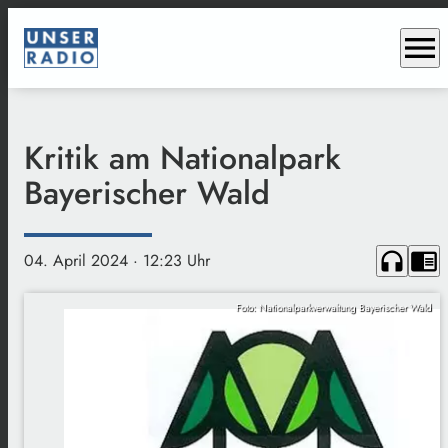
menu
Kritik am Nationalpark
Bayerischer Wald
headphones
chrome_reader_mode
04. April 2024
· 12:23 Uhr
Foto: Nationalparkverwaltung Bayerischer Wald