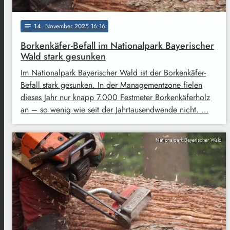
14
. November 2025 16:16
notes
Borkenkäfer-Befall im Nationalpark Bayerischer
Wald stark gesunken
Im Nationalpark Bayerischer Wald ist der Borkenkäfer-
Befall stark gesunken. In der Managementzone fielen
dieses Jahr nur knapp 7.000 Festmeter Borkenkäferholz
an – so wenig wie seit der Jahrtausendwende nicht. …
Nationalpark Bayerischer Wald