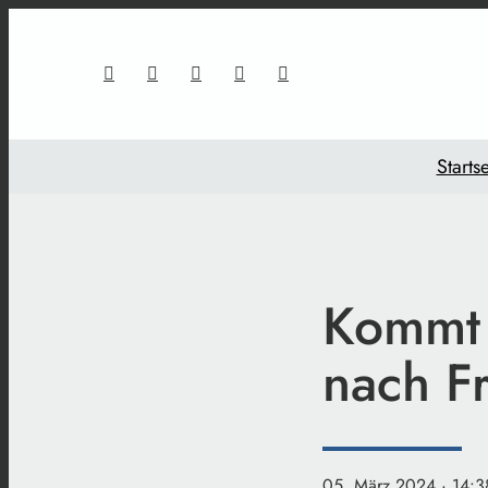
Startse
Kommt j
nach F
05. März 2024
· 14:3