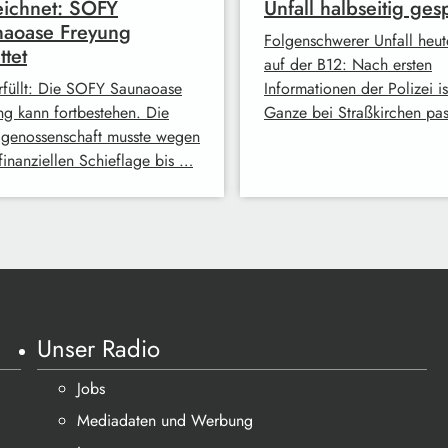
ichnet: SOFY
Unfall halbseitig ges
naoase Freyung
Folgenschwerer Unfall heut
ttet
auf der B12: Nach ersten
erfüllt: Die SOFY Saunaoase
Informationen der Polizei is
ng kann fortbestehen. Die
Ganze bei Straßkirchen pas
genossenschaft musste wegen
finanziellen Schieflage bis …
Unser Radio
Jobs
Mediadaten und Werbung