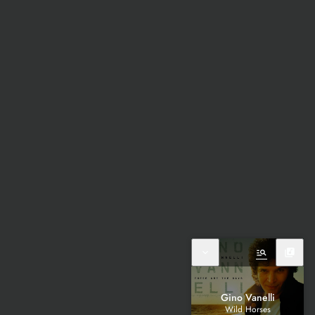
expand_more
manage_search
library_music
Gino Vanelli
Wild Horses