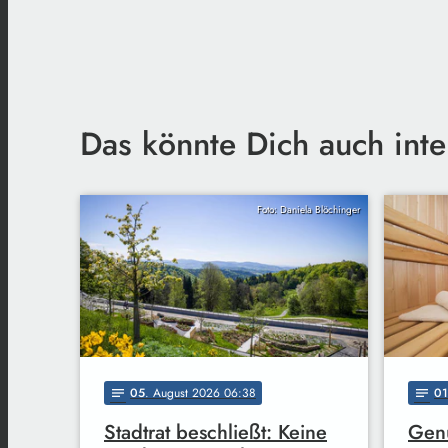
Das könnte Dich auch inte
Foto: Daniela Blöchinger
05
. August 2026 06:38
01
notes
notes
Stadtrat beschließt: Keine
Genu