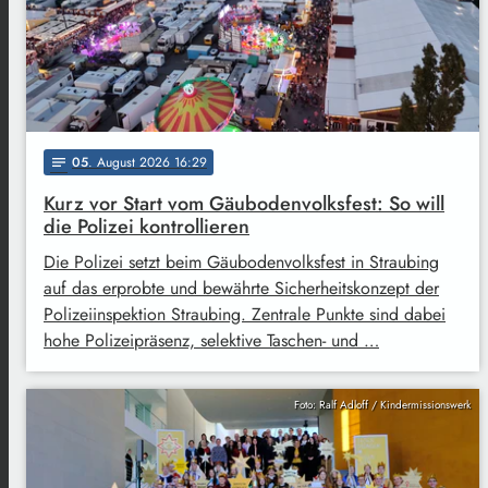
05
. August 2026 16:29
notes
Kurz vor Start vom Gäubodenvolksfest: So will
die Polizei kontrollieren
Die Polizei setzt beim Gäubodenvolksfest in Straubing
auf das erprobte und bewährte Sicherheitskonzept der
Polizeiinspektion Straubing. Zentrale Punkte sind dabei
hohe Polizeipräsenz, selektive Taschen- und …
Foto: Ralf Adloff / Kindermissionswerk