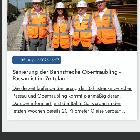
05
. August 2026 16:27
notes
Sanierung der Bahnstrecke Obertraubling -
Passau ist im Zeitplan
Die derzeit laufende Sanierung der Bahnstrecke zwischen
Passau und Obertraubling kommt planmäßig daran.
Darüber informiert jetzt die Bahn. So wurden in den
letzten Wochen bereits 20 Kilometer Gleise verbaut …