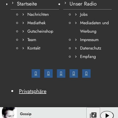
Startseite
Unser Radio
Nachrichten
Jobs
Mediathek
Mediadaten und
Gutscheinshop
Werbung
Team
Impressum
Kontakt
Datenschutz
Empfang
Privatsphäre
Gossip
library_music
play_arrow