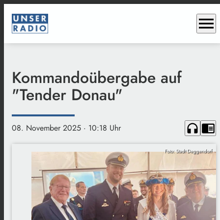
menu
Kommandoübergabe auf
"Tender Donau"
headphones
chrome_reader_mode
08. November 2025
· 10:18 Uhr
Foto: Stadt Deggendorf