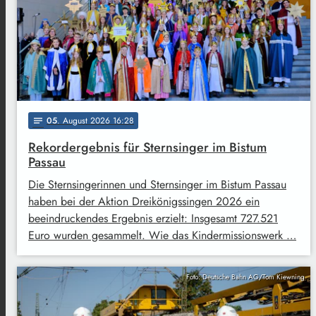
05
. August 2026 16:28
notes
Rekordergebnis für Sternsinger im Bistum
Passau
Die Sternsingerinnen und Sternsinger im Bistum Passau
haben bei der Aktion Dreikönigssingen 2026 ein
beeindruckendes Ergebnis erzielt: Insgesamt 727.521
Euro wurden gesammelt. Wie das Kindermissionswerk …
Foto: Deutsche Bahn AG/Tom Kiewning