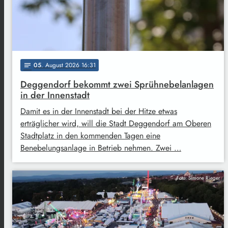
05
. August 2026 16:31
notes
Deggendorf bekommt zwei Sprühnebelanlagen
in der Innenstadt
Damit es in der Innenstadt bei der Hitze etwas
erträglicher wird, will die Stadt Deggendorf am Oberen
Stadtplatz in den kommenden Tagen eine
Benebelungsanlage in Betrieb nehmen. Zwei …
Foto: Simone Rieger