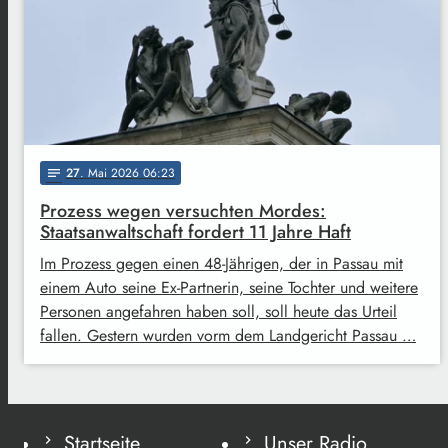
27
. Mai 2026 06:23
notes
Prozess wegen versuchten Mordes:
Staatsanwaltschaft fordert 11 Jahre Haft
Im Prozess gegen einen 48-Jährigen, der in Passau mit
einem Auto seine Ex-Partnerin, seine Tochter und weitere
Personen angefahren haben soll, soll heute das Urteil
fallen. Gestern wurden vorm dem Landgericht Passau …
Startseite
Unser Radio