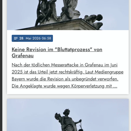
28
. Mai 2026 06:58
notes
Keine Revision im "Bluttatprozess" von
Grafenau
Nach der tödlichen Messerattacke in Grafenau im Juni
2025 ist das Urteil jetzt rechtskräftig. Laut Mediengruppe
Bayern wurde die Revision als unbegründet verworfen.
Die Angeklagte wurde wegen Körperverletzung mit …