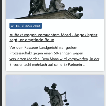
14
. Juli 2026 08:56
notes
Auftakt wegen versuchtem Mord - Angeklagter
sagt, er empfinde Reue
Vor dem Passauer Landgericht war gestern
Prozessauftakt gegen einen 68-Jährigen wegen
versuchten Mordes. Dem Mann wird vorgeworfen, in der
Silvesternacht mehrfach auf seine Ex-Partnerin …