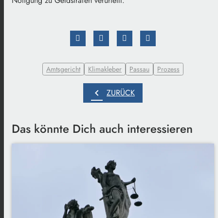
Nötigung zu Geldstrafen verurteilt.
Amtsgericht
Klimakleber
Passau
Prozess
chevron_left
ZURÜCK
Das könnte Dich auch interessieren