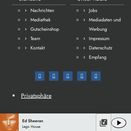
Nachrichten
Jobs
Mediathek
Mediadaten und
Gutscheinshop
Werbung
Team
Impressum
Kontakt
Datenschutz
Empfang
Privatsphäre
Ed Sheeran
library_music
play_arrow
Lego House